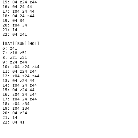
15: 04 z24 z44

16: 04 24 44

17: z04 24 44

18: 04 24 z44

19: 04 34

20: z04 34

21: 14

22: 04 z41

[SAT][SUN][HOL]

6: z41

7: z16 z51

8: z21 z51

9: z24 z44

10: z04 z24 z44

11: 04 z24 z44

12: z04 z24 z44

13: 04 z24 44

14: z04 24 z44

15: 04 z24 44

16: z04 24 z44

17: z04 24 z44

18: z04 z34

19: z04 z34

20: 04 z34

21: 14

22: 04 41
