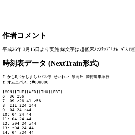
作者コメント
平成26年 3月15日より実施 緑文字は超低床ﾉﾝｽﾃｯﾌﾟ｢ｵﾑﾆﾊﾞｽ
時刻表データ (NextTrain形式)
# かじ町(かじまち)バス停 せいれい 泉高丘 姫街道車庫行

z:オムニバス;;#008000

[MON][TUE][WED][THU][FRI]

6: 36 z56

7: 09 z26 41 z56

8: z11 z24 z44

9: 04 24 z44

10: 04 24 44

11: 04 24 44

12: z04 24 z44

13: z04 24 44

14: 04 z24 44
