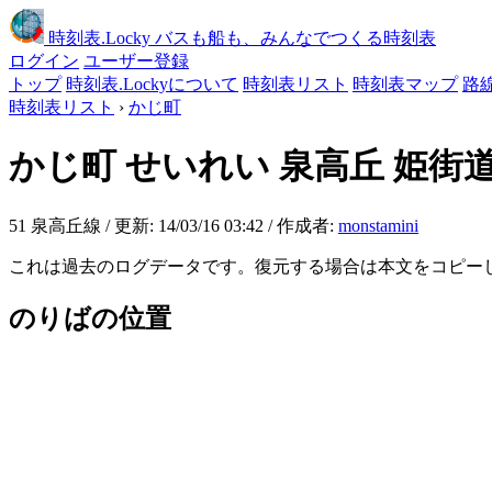
時刻表
.Locky
バスも船も、みんなでつくる時刻表
ログイン
ユーザー登録
トップ
時刻表.Lockyについて
時刻表リスト
時刻表マップ
路
時刻表リスト
›
かじ町
かじ町
せいれい 泉高丘 姫街
51 泉高丘線 / 更新: 14/03/16 03:42 / 作成者:
monstamini
これは過去のログデータです。復元する場合は本文をコピー
のりばの位置