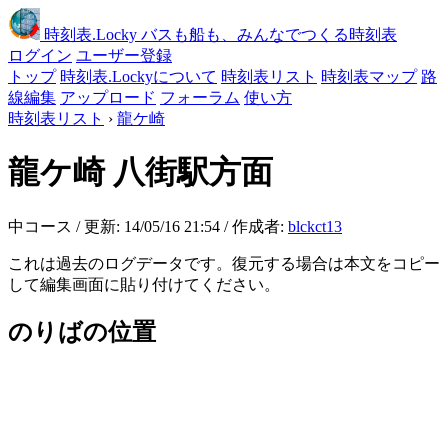
時刻表
.Locky
バスも船も、みんなでつくる時刻表
ログイン
ユーザー登録
トップ
時刻表.Lockyについて
時刻表リスト
時刻表マップ
路
線編集
アップロード
フォーラム
使い方
時刻表リスト
›
龍ケ崎
龍ケ崎
八街駅方面
中コース / 更新: 14/05/16 21:54 / 作成者:
blckct13
これは過去のログデータです。復元する場合は本文をコピー
して編集画面に貼り付けてください。
のりばの位置