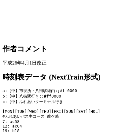
作者コメント
平成26年4月1日改正
時刻表データ (NextTrain形式)
a:【中】市役所・八街駅経由;;#ff0000

b:【中】八街駅行き;;#ff0000

c:【中】ふれあいターミナル行き

[MON][TUE][WED][THU][FRI][SUN][SAT][HOL]

#ふれあいバス中コース 龍ケ崎

7: ac58

12: ac04

19: b18
