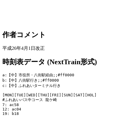
作者コメント
平成26年4月1日改正
時刻表データ (NextTrain形式)
a:【中】市役所・八街駅経由;;#ff0000

b:【中】八街駅行き;;#ff0000

c:【中】ふれあいターミナル行き

[MON][TUE][WED][THU][FRI][SUN][SAT][HOL]

#ふれあいバス中コース 龍ケ崎

7: ac58

12: ac04

19: b18
