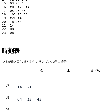
15: 03 23 45

16: z05 z25 z45

17: 05 25 45

18: z05 25 53

19: z21 z48

20: 18 z54

21: 14

22: 08

23: 08

時刻表
つるが丘入口(つるがおかいりぐち)バス停 山崎行
月・火・水・
金
土
日・祝
木
07
14
51
08
04
23
43
09