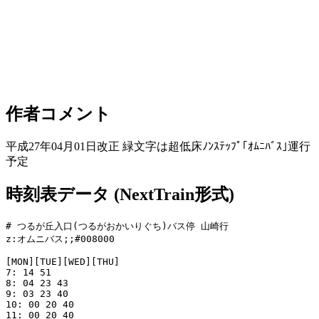
作者コメント
平成27年04月01日改正 緑文字は超低床ﾉﾝｽﾃｯﾌﾟ｢ｵﾑﾆﾊﾞｽ｣運行
予定
時刻表データ (NextTrain形式)
# つるが丘入口(つるがおかいりぐち)バス停 山崎行

z:オムニバス;;#008000

[MON][TUE][WED][THU]

7: 14 51

8: 04 23 43

9: 03 23 40

10: 00 20 40

11: 00 20 40
