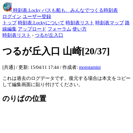
時刻表
.Locky
バスも船も、みんなでつくる時刻表
ログイン
ユーザー登録
トップ
時刻表.Lockyについて
時刻表リスト
時刻表マップ
路
線編集
アップロード
フォーラム
使い方
時刻表リスト
›
つるが丘入口
つるが丘入口
山崎[20/37]
[共通] / 更新: 15/04/11 17:44 / 作成者:
monstamini
これは過去のログデータです。復元する場合は本文をコピー
して編集画面に貼り付けてください。
のりばの位置