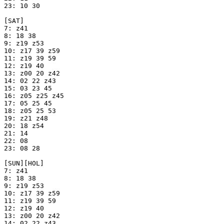
23: 10 30

[SAT]

7: z41

8: 18 38

9: z19 z53

10: z17 39 z59

11: z19 39 59

12: z19 40

13: z00 20 z42

14: 02 22 z43

15: 03 23 45

16: z05 z25 z45

17: 05 25 45

18: z05 25 53

19: z21 z48

20: 18 z54

21: 14

22: 08

23: 08 28

[SUN][HOL]

7: z41

8: 18 38

9: z19 z53

10: z17 39 z59

11: z19 39 59

12: z19 40

13: z00 20 z42

14: 02 22 z43
