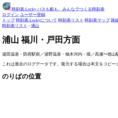
時刻表
.Locky
バスも船も、みんなでつくる時刻表
ログイン
ユーザー登録
トップ
時刻表.Lockyについて
時刻表リスト
時刻表マップ
路
時刻表リスト
›
浦山
浦山
福川・戸田方面
湯田温泉・防府駅前／湯野温泉・柚木河内・堀／高瀬〜徳山駅前 / 更新: 
これは過去のログデータです。復元する場合は本文をコピー
のりばの位置