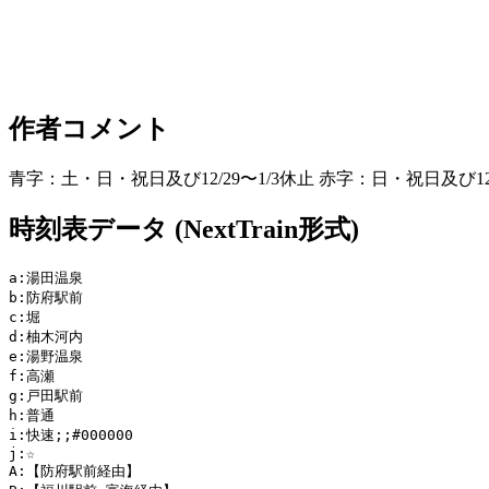
作者コメント
青字：土・日・祝日及び12/29〜1/3休止 赤字：日・祝日及び12/29
時刻表データ (NextTrain形式)
a:湯田温泉

b:防府駅前

c:堀

d:柚木河内

e:湯野温泉

f:高瀬

g:戸田駅前

h:普通

i:快速;;#000000

j:☆

A:【防府駅前経由】
