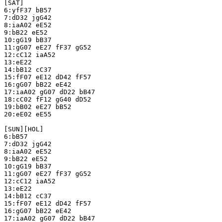
[SAT]

6:yfF37 bB57

7:dD32 jgG42

8:iaA02 eE52

9:bB22 eE52

10:gG19 bB37

11:gG07 eE27 fF37 gG52

12:cC12 iaA52

13:eE22

14:bB12 cC37

15:fF07 eE12 dD42 fF57

16:gG07 bB22 eE42

17:iaA02 gG07 dD22 bB47

18:cC02 fF12 gG40 dD52

19:bB02 eE27 bB52

20:eE02 eE55

[SUN][HOL]

6:bB57

7:dD32 jgG42

8:iaA02 eE52

9:bB22 eE52

10:gG19 bB37

11:gG07 eE27 fF37 gG52

12:cC12 iaA52

13:eE22

14:bB12 cC37

15:fF07 eE12 dD42 fF57

16:gG07 bB22 eE42

17:iaA02 gG07 dD22 bB47
