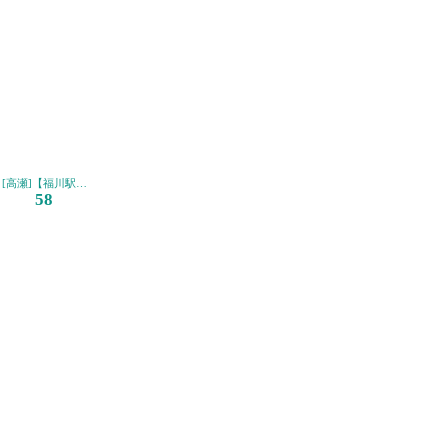
駅前 湯野温泉経由】
[高瀬]【福川駅前（矢地峠）経由】
58
駅前 富海経由】
駅前 湯野温泉経由】