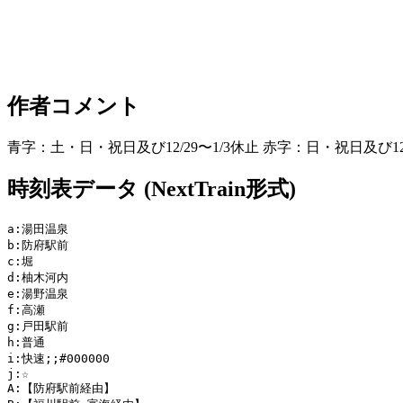
作者コメント
青字：土・日・祝日及び12/29〜1/3休止 赤字：日・祝日及び12/29
時刻表データ (NextTrain形式)
a:湯田温泉

b:防府駅前

c:堀

d:柚木河内

e:湯野温泉

f:高瀬

g:戸田駅前

h:普通

i:快速;;#000000

j:☆

A:【防府駅前経由】
