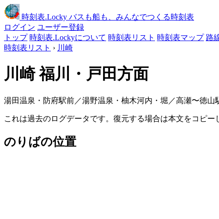
時刻表
.Locky
バスも船も、みんなでつくる時刻表
ログイン
ユーザー登録
トップ
時刻表.Lockyについて
時刻表リスト
時刻表マップ
路
時刻表リスト
›
川崎
川崎
福川・戸田方面
湯田温泉・防府駅前／湯野温泉・柚木河内・堀／高瀬〜徳山駅前 / 更新: 
これは過去のログデータです。復元する場合は本文をコピー
のりばの位置