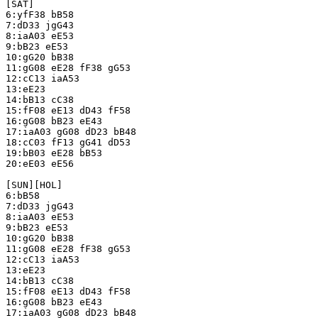
[SAT]

6:yfF38 bB58

7:dD33 jgG43

8:iaA03 eE53

9:bB23 eE53

10:gG20 bB38

11:gG08 eE28 fF38 gG53

12:cC13 iaA53

13:eE23

14:bB13 cC38

15:fF08 eE13 dD43 fF58

16:gG08 bB23 eE43

17:iaA03 gG08 dD23 bB48

18:cC03 fF13 gG41 dD53

19:bB03 eE28 bB53

20:eE03 eE56

[SUN][HOL]

6:bB58

7:dD33 jgG43

8:iaA03 eE53

9:bB23 eE53

10:gG20 bB38

11:gG08 eE28 fF38 gG53

12:cC13 iaA53

13:eE23

14:bB13 cC38

15:fF08 eE13 dD43 fF58

16:gG08 bB23 eE43

17:iaA03 gG08 dD23 bB48
