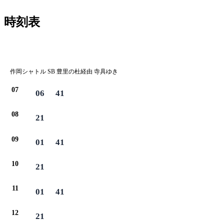
時刻表
作岡シャトル SB 豊里の杜経由 寺具ゆき
07
06
41
08
21
09
01
41
10
21
11
01
41
12
21