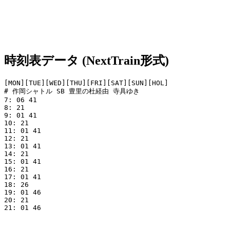
時刻表データ (NextTrain形式)
[MON][TUE][WED][THU][FRI][SAT][SUN][HOL]

# 作岡シャトル SB 豊里の杜経由 寺具ゆき

7: 06 41

8: 21

9: 01 41

10: 21

11: 01 41

12: 21

13: 01 41

14: 21

15: 01 41

16: 21

17: 01 41

18: 26

19: 01 46

20: 21

21: 01 46
