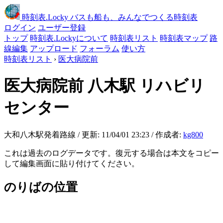
時刻表
.Locky
バスも船も、みんなでつくる時刻表
ログイン
ユーザー登録
トップ
時刻表.Lockyについて
時刻表リスト
時刻表マップ
路
線編集
アップロード
フォーラム
使い方
時刻表リスト
›
医大病院前
医大病院前
八木駅 リハビリ
センター
大和八木駅発着路線 / 更新: 11/04/01 23:23 / 作成者:
kg800
これは過去のログデータです。復元する場合は本文をコピー
して編集画面に貼り付けてください。
のりばの位置