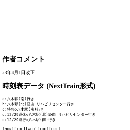
作者コメント
23年4月1日改正
時刻表データ (NextTrain形式)
a:八木駅(南)行き

b:八木駅(北)経由 リハビリセンター行き

c:特急◇八木駅(南)行き

d:12/29運休◇八木駅(北)経由 リハビリセンター行き

e:12/29運行◇八木駅(南)行き

[MON][TUE][WED][THU][FRI]
