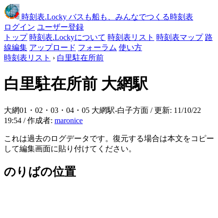
時刻表
.Locky
バスも船も、みんなでつくる時刻表
ログイン
ユーザー登録
トップ
時刻表.Lockyについて
時刻表リスト
時刻表マップ
路
線編集
アップロード
フォーラム
使い方
時刻表リスト
›
白里駐在所前
白里駐在所前
大網駅
大網01・02・03・04・05 大網駅-白子方面 / 更新: 11/10/22
19:54 / 作成者:
maronice
これは過去のログデータです。復元する場合は本文をコピー
して編集画面に貼り付けてください。
のりばの位置