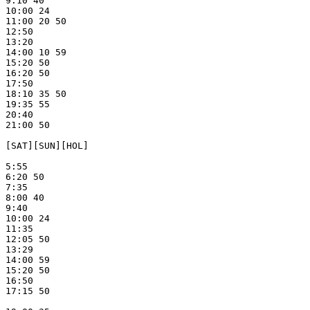
9:10 40

10:00 24

11:00 20 50

12:50

13:20

14:00 10 59

15:20 50

16:20 50

17:50

18:10 35 50

19:35 55

20:40

21:00 50

[SAT][SUN][HOL]

5:55

6:20 50

7:35

8:00 40

9:40

10:00 24

11:35

12:05 50

13:29

14:00 59

15:20 50

16:50

17:15 50
