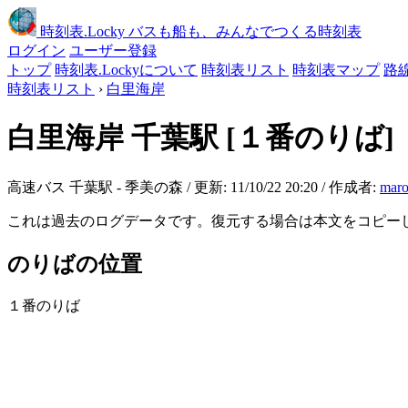
時刻表
.Locky
バスも船も、みんなでつくる時刻表
ログイン
ユーザー登録
トップ
時刻表.Lockyについて
時刻表リスト
時刻表マップ
路
時刻表リスト
›
白里海岸
白里海岸
千葉駅
[１番のりば]
高速バス 千葉駅 - 季美の森 / 更新: 11/10/22 20:20 / 作成者:
maro
これは過去のログデータです。復元する場合は本文をコピー
のりばの位置
１番のりば