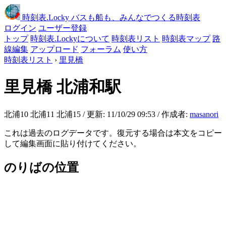
時刻表
.Locky
バスも船も、みんなでつくる時刻表
ログイン
ユーザー登録
トップ
時刻表.Lockyについて
時刻表リスト
時刻表マップ
路
線編集
アップロード
フォーラム
使い方
時刻表リスト
›
里見橋
里見橋
北浦和駅
北浦10 北浦11 北浦15 / 更新: 11/10/29 09:53 / 作成者:
masanori
これは過去のログデータです。復元する場合は本文をコピー
して編集画面に貼り付けてください。
のりばの位置