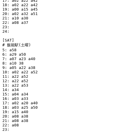
17: a02 a22 a42

18: a02 a22 a42

19: a00 a15 a45

20: a02 a32 a51

21: a10 a30

22: a08 a37

23:

24:

[SAT]

# 飯能駅(土曜)

5: a58

6: a29 a50

7: a07 a23 a40

8: a10 38

9: a05 a22 a38

10: a02 a22 a52

11: a22 a52

12: a22 a52

13: a22 a53

14: a34

15: a04 a34

16: a03 a33

17: a02 a20 a40

18: a03 a25 a50

19: a15 a40

20: a08 a38

21: a08 a38

22: a08

23:
