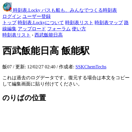
時刻表
.Locky
バスも船も、みんなでつくる時刻表
ログイン
ユーザー登録
トップ
時刻表.Lockyについて
時刻表リスト
時刻表マップ
路
線編集
アップロード
フォーラム
使い方
時刻表リスト
›
西武飯能日高
西武飯能日高
飯能駅
飯07 / 更新: 12/02/27 02:40 / 作成者:
SSKChemTechs
これは過去のログデータです。復元する場合は本文をコピー
して編集画面に貼り付けてください。
のりばの位置