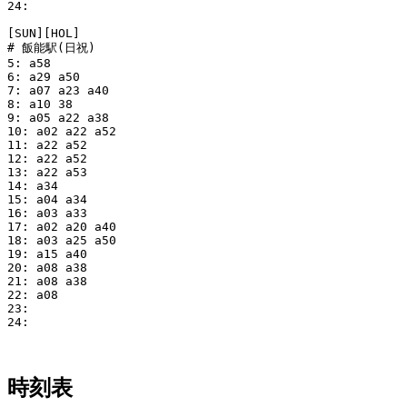
24:

[SUN][HOL]

# 飯能駅(日祝)

5: a58

6: a29 a50

7: a07 a23 a40

8: a10 38

9: a05 a22 a38

10: a02 a22 a52

11: a22 a52

12: a22 a52

13: a22 a53

14: a34

15: a04 a34

16: a03 a33

17: a02 a20 a40

18: a03 a25 a50

19: a15 a40

20: a08 a38

21: a08 a38

22: a08

23:

24:

時刻表