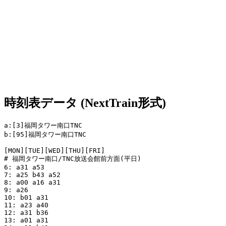
時刻表データ (NextTrain形式)
a:[3]福岡タワー南口TNC

b:[95]福岡タワー南口TNC

[MON][TUE][WED][THU][FRI]

# 福岡タワー南口/TNC放送会館前方面(平日)

6: a31 a53  

7: a25 b43 a52

8: a00 a16 a31

9: a26

10: b01 a31

11: a23 a40

12: a31 b36

13: a01 a31
