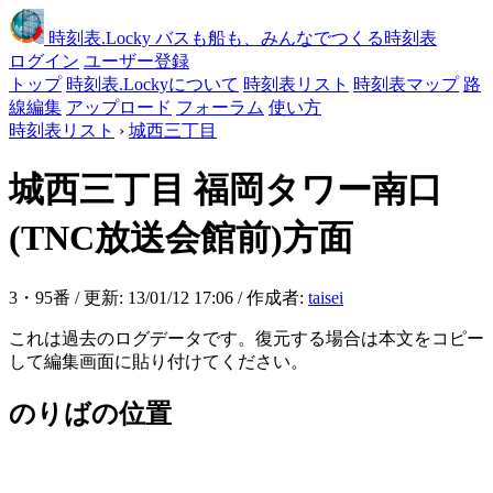
時刻表
.Locky
バスも船も、みんなでつくる時刻表
ログイン
ユーザー登録
トップ
時刻表.Lockyについて
時刻表リスト
時刻表マップ
路
線編集
アップロード
フォーラム
使い方
時刻表リスト
›
城西三丁目
城西三丁目
福岡タワー南口
(TNC放送会館前)方面
3・95番 / 更新: 13/01/12 17:06 / 作成者:
taisei
これは過去のログデータです。復元する場合は本文をコピー
して編集画面に貼り付けてください。
のりばの位置