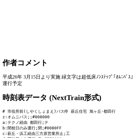
作者コメント
平成26年 3月15日より実施 緑文字は超低床ﾉﾝｽﾃｯﾌﾟ｢ｵﾑﾆﾊﾞｽ｣
運行予定
時刻表データ (NextTrain形式)
# 市役所前(しやくしょまえ)バス停 萩丘住宅 旭ヶ丘･都田行

z:オムニバス;;#008000

a:テクノ経由 都田行;テ

b:閉校日のみ運行;閉;#0080FF

c:萩丘・浜工経由三方原営業所止;工
