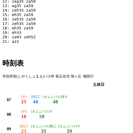
12: zeg35 za59

13: eg35 za59

14: zeh35 za59

15: eh35 za59

16: zeh35 za59

17: zeh35 za59

18: eh35 za59

19: eh33

20: za03 zeh52

21: a22

時刻表
市役所前(しやくしょまえ)バス停 萩丘住宅 旭ヶ丘･都田行
平日
土休日
[テ]
[閉]工
[オムニバス]学テ
07
25
48
48
[テ]
[オムニバス]テ
08
10
59
[旭]三
[オムニバス]旭三
[オムニバス]テ
09
23
35
59