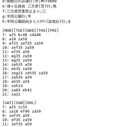
d:開校日のみ運行;学;#FF0000

e:旭ヶ丘経由 三方原(営)行;旭

f:三方原営業所止まり;三

g:半田公園行;半

h:半田公園経由きらりﾀｳﾝ(染地台)行;き

[MON][TUE][WED][THU][FRI]

7: a25 bc48 zda48

8: a10 za59

9: ef23 zef35 za59

10: zef35 za59

11: ef35 a59

12: eg35 za59

13: eg35 za59

14: zeh35 a59

15: eh35 za59

16: zeg23 zeh35 za59

17: zeh35 a59

18: eh35 a59

19: zeh33

20: za03 eh42

21: za22

[SAT][SUN][HOL]

7: a25 zc55

8: za10 ef40 za59

9: zef35 a59

10: ef35 za59

11: zef35 a59
