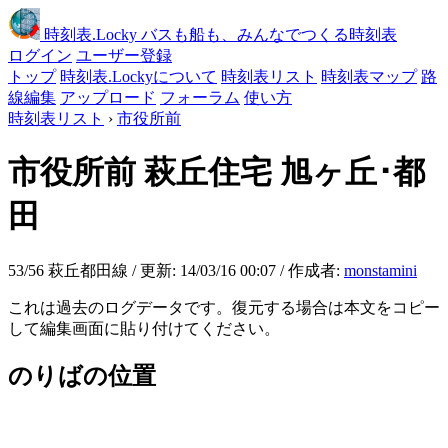
時刻表
.Locky
バスも船も、みんなでつくる時刻表
ログイン
ユーザー登録
トップ
時刻表.Lockyについて
時刻表リスト
時刻表マップ
路
線編集
アップロード
フォーラム
使い方
時刻表リスト
›
市役所前
市役所前
萩丘住宅 旭ヶ丘･都
田
53/56 萩丘都田線 / 更新: 14/03/16 00:07 / 作成者:
monstamini
これは過去のログデータです。復元する場合は本文をコピー
して編集画面に貼り付けてください。
のりばの位置