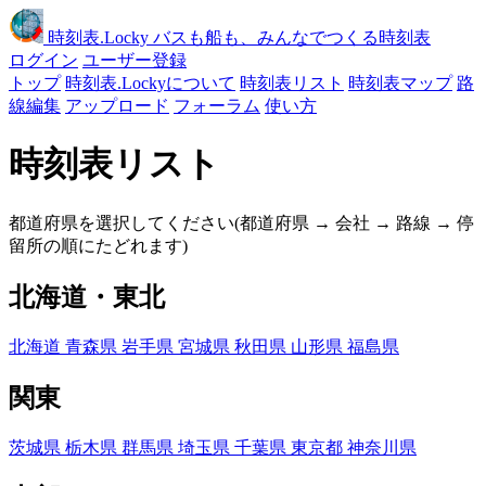
時刻表
.Locky
バスも船も、みんなでつくる時刻表
ログイン
ユーザー登録
トップ
時刻表.Lockyについて
時刻表リスト
時刻表マップ
路
線編集
アップロード
フォーラム
使い方
時刻表リスト
都道府県を選択してください(都道府県 → 会社 → 路線 → 停
留所の順にたどれます)
北海道・東北
北海道
青森県
岩手県
宮城県
秋田県
山形県
福島県
関東
茨城県
栃木県
群馬県
埼玉県
千葉県
東京都
神奈川県