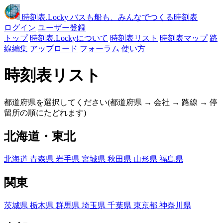
時刻表
.Locky
バスも船も、みんなでつくる時刻表
ログイン
ユーザー登録
トップ
時刻表.Lockyについて
時刻表リスト
時刻表マップ
路
線編集
アップロード
フォーラム
使い方
時刻表リスト
都道府県を選択してください(都道府県 → 会社 → 路線 → 停
留所の順にたどれます)
北海道・東北
北海道
青森県
岩手県
宮城県
秋田県
山形県
福島県
関東
茨城県
栃木県
群馬県
埼玉県
千葉県
東京都
神奈川県