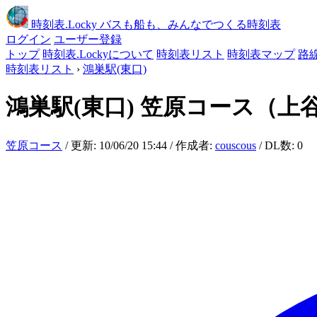
時刻表
.Locky
バスも船も、みんなでつくる時刻表
ログイン
ユーザー登録
トップ
時刻表.Lockyについて
時刻表リスト
時刻表マップ
路
時刻表リスト
›
鴻巣駅(東口)
鴻巣駅(東口)
笠原コース（上
笠原コース
/ 更新: 10/06/20 15:44 / 作成者:
couscous
/ DL数: 0