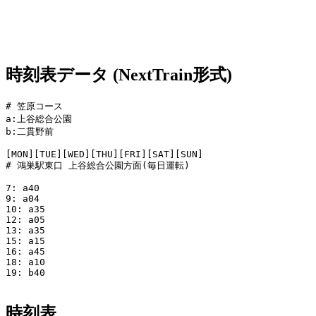
時刻表データ (NextTrain形式)
# 笠原コース

a:上谷総合公園

b:二貫野前

[MON][TUE][WED][THU][FRI][SAT][SUN]

# 鴻巣駅東口 上谷総合公園方面(毎日運転)

7: a40

9: a04

10: a35

12: a05

13: a35

15: a15

16: a45

18: a10

19: b40

時刻表