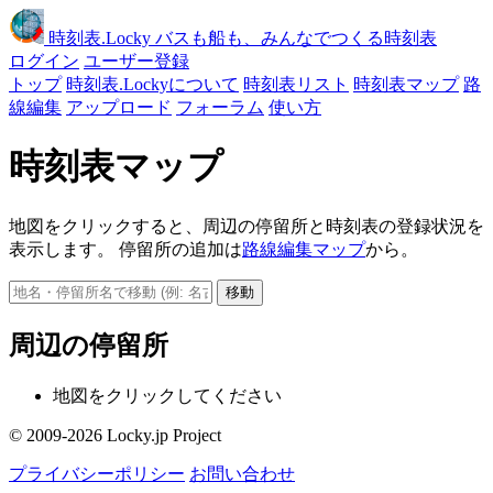
時刻表
.Locky
バスも船も、みんなでつくる時刻表
ログイン
ユーザー登録
トップ
時刻表.Lockyについて
時刻表リスト
時刻表マップ
路
線編集
アップロード
フォーラム
使い方
時刻表マップ
地図をクリックすると、周辺の停留所と時刻表の登録状況を
表示します。 停留所の追加は
路線編集マップ
から。
移動
周辺の停留所
地図をクリックしてください
© 2009-2026 Locky.jp Project
プライバシーポリシー
お問い合わせ