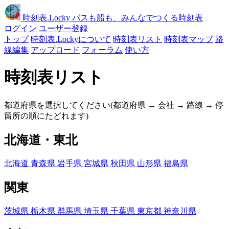
時刻表
.Locky
バスも船も、みんなでつくる時刻表
ログイン
ユーザー登録
トップ
時刻表.Lockyについて
時刻表リスト
時刻表マップ
路
線編集
アップロード
フォーラム
使い方
時刻表リスト
都道府県を選択してください(都道府県 → 会社 → 路線 → 停
留所の順にたどれます)
北海道・東北
北海道
青森県
岩手県
宮城県
秋田県
山形県
福島県
関東
茨城県
栃木県
群馬県
埼玉県
千葉県
東京都
神奈川県