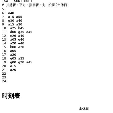
[SAT][SUN][HOL]

# 川越駅・平方・指扇駅・丸山公園(土休日)

5: 

6: a40

7: a15 a55

8: g30 a40

9: a15 a30

10: a25 b45

11: d00 g35 a45

12: e26 a40

13: a05 g40

14: a20 e40

15: b00 a20

16: a05

17: a20

18: g05 a35

19: g00 g20 a45

20: a15

21: a20

22: 

23: 

24:

時刻表
平日
土休日