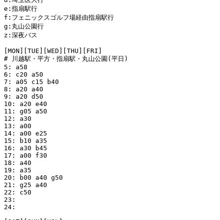
e:指扇駅行

f:フェニックスゴルフ場経由指扇駅行 

g:丸山公園行

z:深夜バス

[MON][TUE][WED][THU][FRI]

# 川越駅・平方・指扇駅・丸山公園(平日)

5: a58

6: c20 a50

7: a05 c15 b40

8: a20 a40

9: a20 d50

10: a20 e40

11: g05 a50

12: a30

13: a00

14: a00 e25

15: b10 a35

16: a30 b45

17: a00 f30

18: a40

19: a35

20: b00 a40 g50

21: g25 a40

22: c50

23: 

24: 
