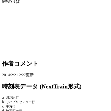
6番のりば
作者コメント
2014/2/2 12:27更新
時刻表データ (NextTrain形式)
a:川越駅行 

b:リハビリセンター行

c:平方行

d:埼玉医大行
