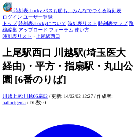
時刻表
.Locky
バスも船も、みんなでつくる時刻表
ログイン
ユーザー登録
トップ
時刻表.Lockyについて
時刻表リスト
時刻表マップ
路
線編集
アップロード
フォーラム
使い方
時刻表リスト
›
上尾駅西口
上尾駅西口
川越駅(埼玉医大
経由)・平方・指扇駅・丸山公
園
[6番のりば]
川越上尾:川越06扇02
/ 更新: 14/02/02 12:27 / 作成者:
hallucigenia
/ DL数: 0