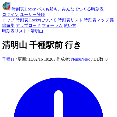
時刻表
.Locky
バスも船も、みんなでつくる時刻表
ログイン
ユーザー登録
トップ
時刻表.Lockyについて
時刻表リスト
時刻表マップ
路
線編集
アップロード
フォーラム
使い方
時刻表リスト
›
清明山
清明山
千種駅前 行き
千種11
/ 更新: 13/02/16 19:26 / 作成者:
NemuNeko
/ DL数: 0