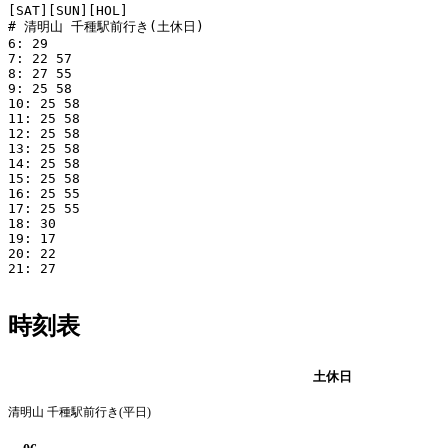
[SAT][SUN][HOL]

# 清明山 千種駅前行き(土休日)

6: 29

7: 22 57

8: 27 55

9: 25 58

10: 25 58

11: 25 58

12: 25 58

13: 25 58

14: 25 58

15: 25 58

16: 25 55

17: 25 55

18: 30

19: 17

20: 22

21: 27

時刻表
平日
土休日
清明山 千種駅前行き(平日)