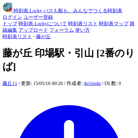
時刻表
.Locky
バスも船も、みんなでつくる時刻表
ログイン
ユーザー登録
トップ
時刻表.Lockyについて
時刻表リスト
時刻表マップ
路
線編集
アップロード
フォーラム
使い方
時刻表リスト
›
藤が丘
藤が丘
印場駅・引山
[2番のり
ば]
藤丘11
/ 更新: 15/05/16 00:20 / 作成者:
4u1noda
/ DL数: 0