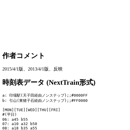
作者コメント
2015/4/1版、2013/4/1版、反映
時刻表データ (NextTrain形式)
a: 印場駅(天子田経由ノンステップ);;#0000FF

b: 引山(東猪子石経由ノンステップ);;#FF0000

[MON][TUE][WED][THU][FRI]

#(平日)

06: a45 b55

07: a10 a32 b50

08: a18 b35 a55
