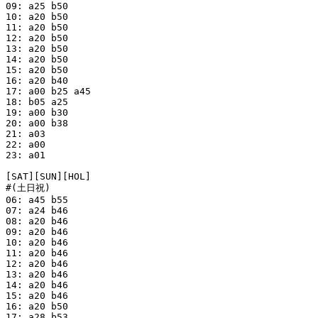
09: a25 b50

10: a20 b50

11: a20 b50

12: a20 b50

13: a20 b50

14: a20 b50

15: a20 b50

16: a20 b40

17: a00 b25 a45

18: b05 a25

19: a00 b30

20: a00 b38

21: a03

22: a00

23: a01

[SAT][SUN][HOL]

#(土日祝)

06: a45 b55

07: a24 b46

08: a20 b46

09: a20 b46

10: a20 b46

11: a20 b46

12: a20 b46

13: a20 b46

14: a20 b46

15: a20 b46

16: a20 b50

17: a28 b53
