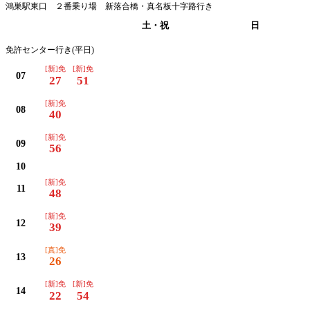
鴻巣駅東口 ２番乗り場 新落合橋・真名板十字路行き
平日
土・祝
日
免許センター行き(平日)
[新]免
[新]免
07
27
51
[新]免
08
40
[新]免
09
56
10
[新]免
11
48
[新]免
12
39
[真]免
13
26
[新]免
[新]免
14
22
54