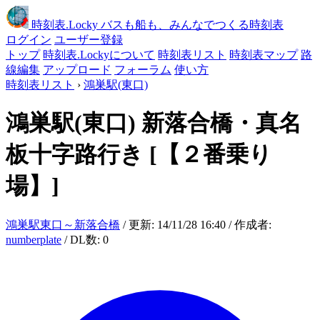
時刻表
.Locky
バスも船も、みんなでつくる時刻表
ログイン
ユーザー登録
トップ
時刻表.Lockyについて
時刻表リスト
時刻表マップ
路
線編集
アップロード
フォーラム
使い方
時刻表リスト
›
鴻巣駅(東口)
鴻巣駅(東口)
新落合橋・真名
板十字路行き
[【２番乗り
場】]
鴻巣駅東口～新落合橋
/ 更新: 14/11/28 16:40 / 作成者:
numberplate
/ DL数: 0