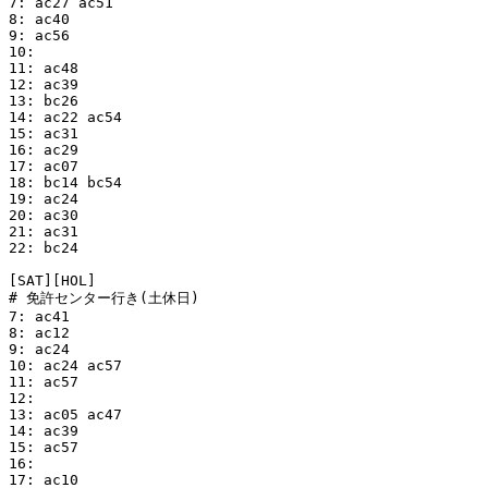
7: ac27 ac51 

8: ac40

9: ac56

10:

11: ac48

12: ac39

13: bc26

14: ac22 ac54

15: ac31

16: ac29

17: ac07

18: bc14 bc54

19: ac24

20: ac30

21: ac31

22: bc24

[SAT][HOL]

# 免許センター行き(土休日)

7: ac41

8: ac12

9: ac24

10: ac24 ac57

11: ac57

12:

13: ac05 ac47

14: ac39

15: ac57

16:

17: ac10
