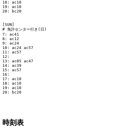
18: ac10

19: ac10

20: bc20

[SUN]

# 免許センター行き(日)

7: ac41

8: ac12

9: ac24

10: ac24 ac57

11: ac57

12:

13: ac05 ac47

14: ac39

15: ac57

16:

17: ac10

18: ac10

19: ac10

20: bc20

時刻表