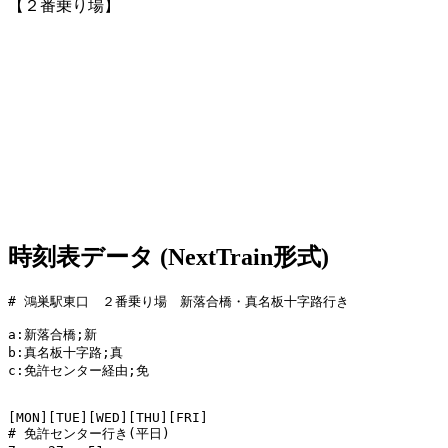
【２番乗り場】
時刻表データ (NextTrain形式)
# 鴻巣駅東口　２番乗り場　新落合橋・真名板十字路行き

a:新落合橋;新

b:真名板十字路;真

c:免許センター経由;免

[MON][TUE][WED][THU][FRI]

# 免許センター行き(平日)
