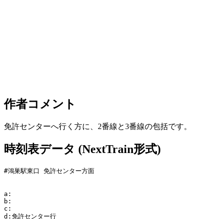
作者コメント
免許センターへ行く方に、2番線と3番線の包括です。
時刻表データ (NextTrain形式)
#鴻巣駅東口 免許センター方面

a:

b:

c:

d:免許センター行
