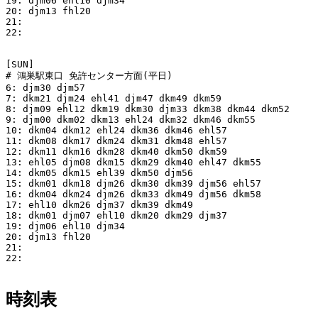
19: djm06 ehl10 djm34

20: djm13 fhl20

21:

22:

[SUN]

# 鴻巣駅東口 免許センター方面(平日)

6: djm30 djm57

7: dkm21 djm24 ehl41 djm47 dkm49 dkm59

8: djm09 ehl12 dkm19 dkm30 djm33 dkm38 dkm44 dkm52

9: djm00 dkm02 dkm13 ehl24 dkm32 dkm46 dkm55

10: dkm04 dkm12 ehl24 dkm36 dkm46 ehl57

11: dkm08 dkm17 dkm24 dkm31 dkm48 ehl57

12: dkm11 dkm16 dkm28 dkm40 dkm50 dkm59

13: ehl05 djm08 dkm15 dkm29 dkm40 ehl47 dkm55

14: dkm05 dkm15 ehl39 dkm50 djm56

15: dkm01 dkm18 djm26 dkm30 dkm39 djm56 ehl57

16: dkm04 dkm24 djm26 dkm33 dkm49 djm56 dkm58

17: ehl10 dkm26 djm37 dkm39 dkm49

18: dkm01 djm07 ehl10 dkm20 dkm29 djm37

19: djm06 ehl10 djm34

20: djm13 fhl20

21:

22:

時刻表