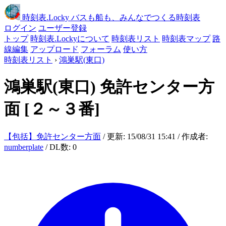
時刻表
.Locky
バスも船も、みんなでつくる時刻表
ログイン
ユーザー登録
トップ
時刻表.Lockyについて
時刻表リスト
時刻表マップ
路
線編集
アップロード
フォーラム
使い方
時刻表リスト
›
鴻巣駅(東口)
鴻巣駅(東口)
免許センター方
面
[２～３番]
【包括】免許センター方面
/ 更新: 15/08/31 15:41 / 作成者:
numberplate
/ DL数: 0