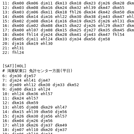
11: dkm00 dkm06 dim11 dkm13 dkm18 dkm23 djm26 dkm28 dkm
12: dkm03 dkm08 dkm16 dkm24 dkm32 ehl39 dkm47 dkm55

13: dkm03 djm06 dkm11 dkm18 fhl26 dkm34 dkm42 dkm50 dkm
14: dkm06 dkm14 dim16 ehl22 dkm30 dkm38 djm43 dkm47 ehl
15: dkm02 djm08 dkm14 dim16 dkm19 dkm25 djm26 ehl31 dkm
16: dkm00 dim02 dkm08 dkm15 dkm22 djm26 ehl29 dkm37 dkm
17: dkm00 ehl07 djm08 dkm15 dkm25 djm27 dkm35 dkm45 dkm
18: dkm04 fhl14 djm24 dkm28 dkm41 djm43 dkm47 fhl54

19: dkm05 djm11 ehl24 dkm33 djm34 dkm56 djm58

20: djm16 dkm19 ehl30

21: ehl31

22: fhl24

[SAT][HOL]

# 鴻巣駅東口 免許センター方面(平日)

6: djm30 djm57

7: djm24 ehl41 djm47

8: djm09 ehl12 dkm30 djm33 dkm52

9: djm00 dkm13 ehl24

10: ehl24 dkm36 ehl57

11: dkm24 ehl57

12: dkm16 dkm59

13: ehl05 djm08 dkm29 ehl47

14: dkm15 ehl39 dkm50 djm56

15: djm26 dkm30 djm56 ehl57

16: dkm04 djm26 djm56

17: ehl10 dkm26 djm37 dkm49

18: djm07 ehl10 dkm20 djm37
