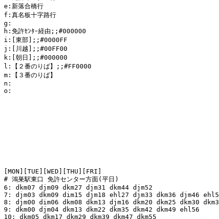
e:新落合橋行

f:真名板十字路行

g:

h:免許ｾﾝﾀｰ経由;;#000000

i:[東部];;#0000FF

j:[川越];;#00FF00

k:[朝日];;#000000

l:【２番のりば】;;#FF0000

m:【３番のりば】

n:

o:

[MON][TUE][WED][THU][FRI]

# 鴻巣駅東口 免許センター方面(平日)

6: dkm07 djm09 dkm27 djm31 dkm44 djm52

7: djm03 dkm09 dim15 djm18 ehl27 djm33 dkm36 djm46 ehl5
8: djm00 dim06 dkm08 dkm13 djm16 dkm20 dkm25 dkm30 dkm3
9: dkm00 djm04 dkm13 dkm22 dkm35 dkm42 dkm49 ehl56

10: dkm05 dkm17 dkm29 dkm39 dkm47 dkm55
