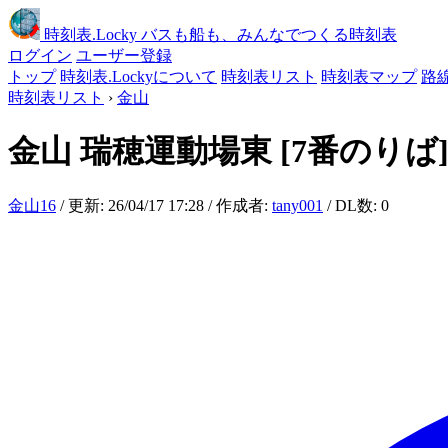
時刻表
.Locky
バスも船も、みんなでつくる時刻表
ログイン
ユーザー登録
トップ
時刻表.Lockyについて
時刻表リスト
時刻表マップ
路
時刻表リスト
›
金山
金山
瑞穂運動場東
[7番のりば
金山16
/ 更新: 26/04/17 17:28 / 作成者:
tany001
/ DL数: 0