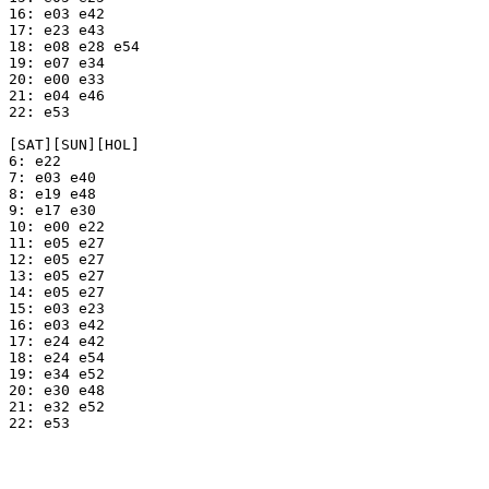
16: e03 e42

17: e23 e43

18: e08 e28 e54

19: e07 e34

20: e00 e33

21: e04 e46

22: e53

[SAT][SUN][HOL]

6: e22

7: e03 e40

8: e19 e48

9: e17 e30

10: e00 e22

11: e05 e27

12: e05 e27

13: e05 e27

14: e05 e27

15: e03 e23

16: e03 e42

17: e24 e42

18: e24 e54

19: e34 e52

20: e30 e48

21: e32 e52

22: e53
