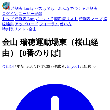
時刻表
.Locky
バスも船も、みんなでつくる時刻表
ログイン
ユーザー登録
トップ
時刻表.Lockyについて
時刻表リスト
時刻表マップ
路
線編集
アップロード
フォーラム
使い方
時刻表リスト
›
金山
金山
瑞穂運動場東（桜山経
由）
[8番のりば]
金山14
/ 更新: 26/04/17 17:38 / 作成者:
tany001
/ DL数: 0