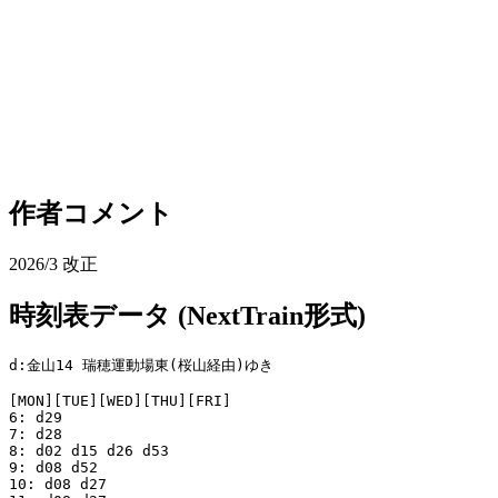
作者コメント
2026/3 改正
時刻表データ (NextTrain形式)
d:金山14 瑞穂運動場東(桜山経由)ゆき

[MON][TUE][WED][THU][FRI]

6: d29

7: d28

8: d02 d15 d26 d53

9: d08 d52

10: d08 d27
