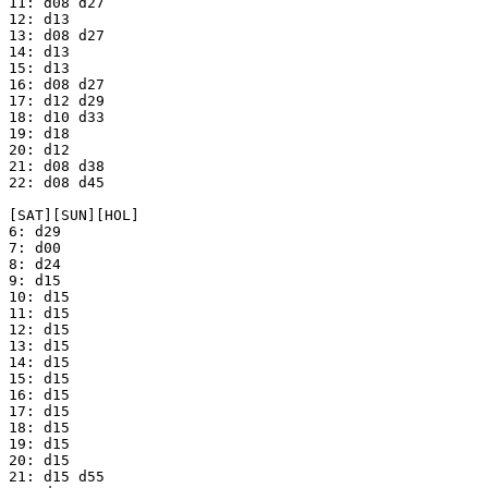
11: d08 d27

12: d13

13: d08 d27

14: d13

15: d13

16: d08 d27

17: d12 d29

18: d10 d33

19: d18

20: d12

21: d08 d38

22: d08 d45

[SAT][SUN][HOL]

6: d29

7: d00

8: d24

9: d15

10: d15

11: d15

12: d15 

13: d15

14: d15

15: d15

16: d15

17: d15

18: d15

19: d15

20: d15

21: d15 d55
