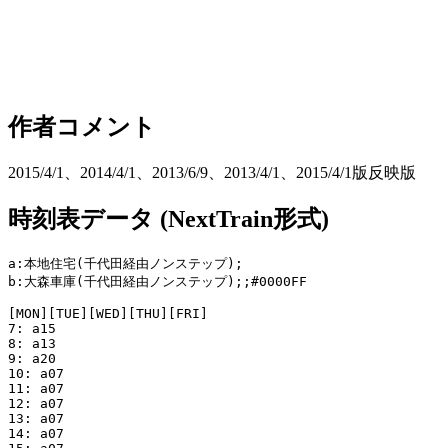
作者コメント
2015/4/1、2014/4/1、2013/6/9、2013/4/1、2015/4/1版反映版
時刻表データ (NextTrain形式)
a:本地住宅(千代田経由ノンステップ);

b:大森車庫(千代田経由ノンステップ);;#0000FF

[MON][TUE][WED][THU][FRI]

7: a15

8: a13

9: a20

10: a07

11: a07

12: a07

13: a07

14: a07
