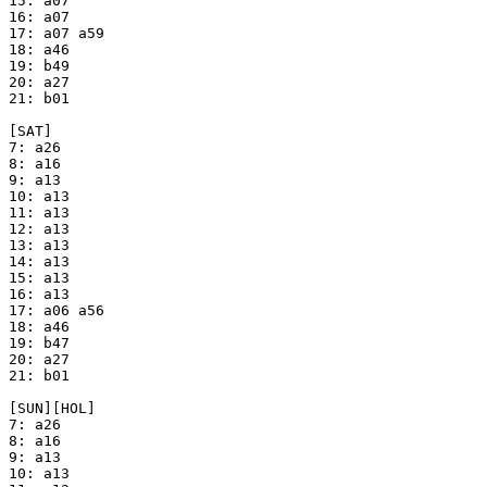
15: a07

16: a07

17: a07 a59

18: a46

19: b49

20: a27

21: b01

[SAT]

7: a26

8: a16

9: a13

10: a13

11: a13

12: a13

13: a13

14: a13

15: a13

16: a13

17: a06 a56

18: a46

19: b47

20: a27

21: b01

[SUN][HOL]

7: a26

8: a16

9: a13

10: a13
