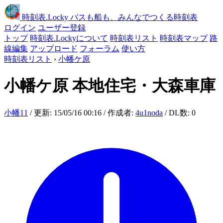
時刻表
.Locky
バスも船も、みんなでつくる時刻表
ログイン
ユーザー登録
トップ
時刻表.Lockyについて
時刻表リスト
時刻表マップ
路
線編集
アップロード
フォーラム
使い方
時刻表リスト
›
小幡ケ原
小幡ケ原
本地住宅・大森車庫
小幡11
/ 更新: 15/05/16 00:16 / 作成者:
4u1noda
/ DL数: 0