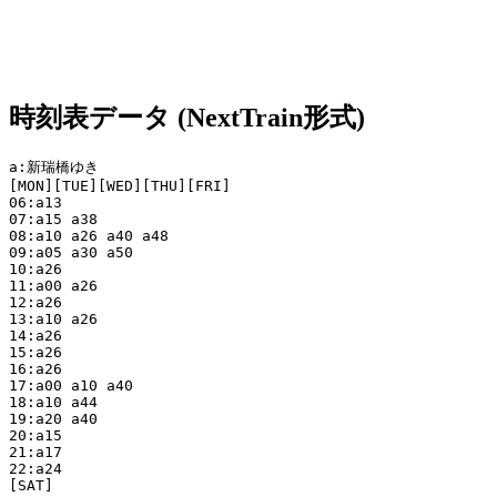
時刻表データ (NextTrain形式)
a:新瑞橋ゆき

[MON][TUE][WED][THU][FRI]

06:a13

07:a15 a38

08:a10 a26 a40 a48

09:a05 a30 a50

10:a26

11:a00 a26

12:a26

13:a10 a26

14:a26

15:a26

16:a26

17:a00 a10 a40

18:a10 a44

19:a20 a40

20:a15

21:a17

22:a24

[SAT]
