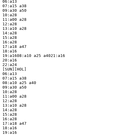
06:a13

07:a15 a38

09:a30 a50

10:a28

11:a00 a28

12:a28

13:a10 a28

14:a28

15:a28

16:a28

17:a18 a47

18:a16

19:a1608:a10 a25 a4021:a16

20:a16

22:a24

[SUN][HOL]

06:a13

07:a15 a38

08:a10 a25 a40

09:a30 a50

10:a28

11:a00 a28

12:a28

13:a10 a28

14:a28 

15:a28

16:a28

17:a18 a47

18:a16

19:a16
