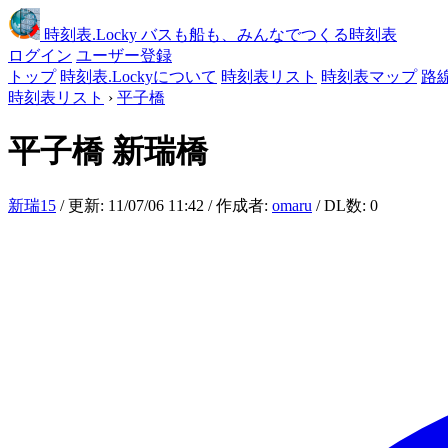
時刻表
.Locky
バスも船も、みんなでつくる時刻表
ログイン
ユーザー登録
トップ
時刻表.Lockyについて
時刻表リスト
時刻表マップ
路
時刻表リスト
›
平子橋
平子橋
新瑞橋
新瑞15
/ 更新: 11/07/06 11:42 / 作成者:
omaru
/ DL数: 0