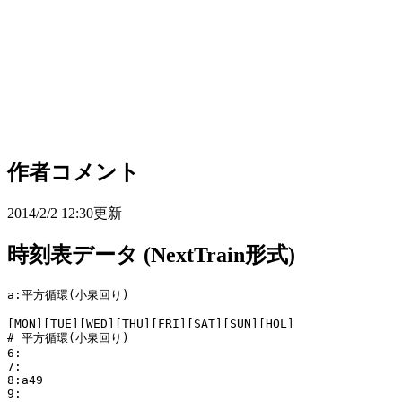
作者コメント
2014/2/2 12:30更新
時刻表データ (NextTrain形式)
a:平方循環(小泉回り)

[MON][TUE][WED][THU][FRI][SAT][SUN][HOL]

# 平方循環(小泉回り)

6:

7:

8:a49

9:
