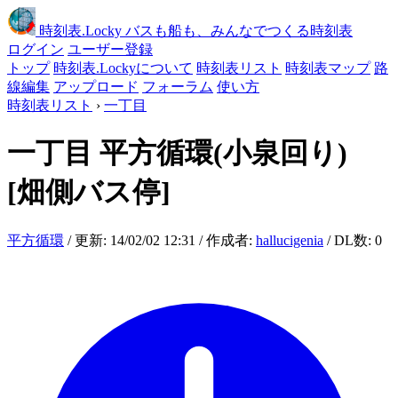
時刻表
.Locky
バスも船も、みんなでつくる時刻表
ログイン
ユーザー登録
トップ
時刻表.Lockyについて
時刻表リスト
時刻表マップ
路
線編集
アップロード
フォーラム
使い方
時刻表リスト
›
一丁目
一丁目
平方循環(小泉回り)
[畑側バス停]
平方循環
/ 更新: 14/02/02 12:31 / 作成者:
hallucigenia
/ DL数: 0