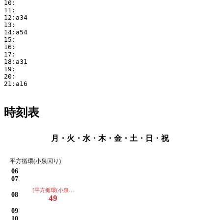
10:

11:

12:a34

13:

14:a54

15:

16:

17:

18:a31

19:

20:

21:a16

時刻表
月・火・水・木・金・土・日・祝
平方循環(小泉回り)
06
07
[平方循環(小泉回り)]
08
49
09
10