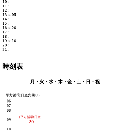
10:

11:

12:

13:a05

14:

15:

16:a20

17:

18:

19:a10

20:

21:

時刻表
月・火・水・木・金・土・日・祝
平方循環(日産先回り)
06
07
08
[平方循環(日産先回り)]
09
20
10