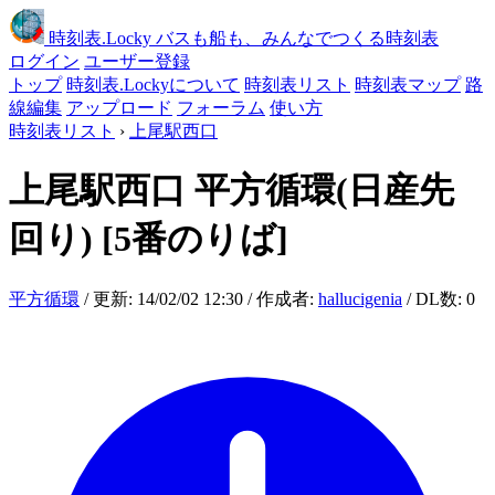
時刻表
.Locky
バスも船も、みんなでつくる時刻表
ログイン
ユーザー登録
トップ
時刻表.Lockyについて
時刻表リスト
時刻表マップ
路
線編集
アップロード
フォーラム
使い方
時刻表リスト
›
上尾駅西口
上尾駅西口
平方循環(日産先
回り)
[5番のりば]
平方循環
/ 更新: 14/02/02 12:30 / 作成者:
hallucigenia
/ DL数: 0