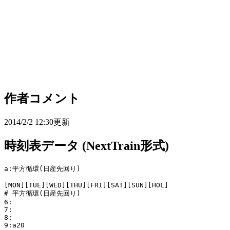
作者コメント
2014/2/2 12:30更新
時刻表データ (NextTrain形式)
a:平方循環(日産先回り)

[MON][TUE][WED][THU][FRI][SAT][SUN][HOL]

# 平方循環(日産先回り)

6:

7:

8:

9:a20
