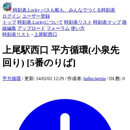
時刻表
.Locky
バスも船も、みんなでつくる時刻表
ログイン
ユーザー登録
トップ
時刻表.Lockyについて
時刻表リスト
時刻表マップ
路
線編集
アップロード
フォーラム
使い方
時刻表リスト
›
上尾駅西口
上尾駅西口
平方循環(小泉先
回り)
[5番のりば]
平方循環
/ 更新: 14/02/02 12:29 / 作成者:
hallucigenia
/ DL数: 0