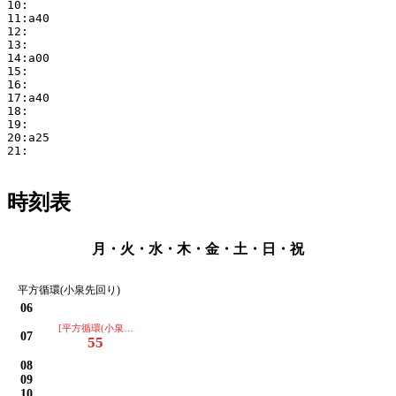
10:

11:a40

12:

13:

14:a00

15:

16:

17:a40

18:

19:

20:a25

21:

時刻表
月・火・水・木・金・土・日・祝
平方循環(小泉先回り)
06
[平方循環(小泉先回り)]
07
55
08
09
10