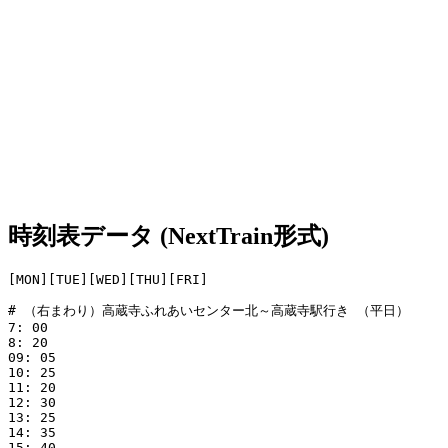
時刻表データ (NextTrain形式)
[MON][TUE][WED][THU][FRI]

# （右まわり）高蔵寺ふれあいセンター北～高蔵寺駅行き （平日）

7: 00

8: 20

09: 05

10: 25

11: 20

12: 30

13: 25

14: 35

15: 40
