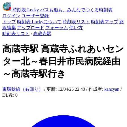
時刻表
.Locky
バスも船も、みんなでつくる時刻表
ログイン
ユーザー登録
トップ
時刻表.Lockyについて
時刻表リスト
時刻表マップ
路
線編集
アップロード
フォーラム
使い方
時刻表リスト
›
高蔵寺駅
高蔵寺駅
高蔵寺ふれあいセン
ター北～春日井市民病院経由
～高蔵寺駅行き
東環状線（右回り）
/ 更新: 12/04/25 22:40 / 作成者:
kancyan
/
DL数: 0