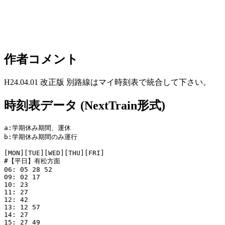
作者コメント
H24.04.01 改正版 別路線はマイ時刻表で統合して下さい。
時刻表データ (NextTrain形式)
a:学期休み期間、運休

b:学期休み期間のみ運行

[MON][TUE][WED][THU][FRI]

#【平日】有松方面

06: 05 28 52

09: 02 17

10: 23

11: 27

12: 42

13: 12 57

14: 27

15: 27 49
