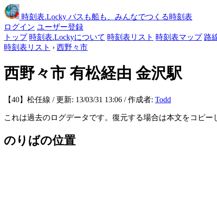
時刻表
.Locky
バスも船も、みんなでつくる時刻表
ログイン
ユーザー登録
トップ
時刻表.Lockyについて
時刻表リスト
時刻表マップ
路
時刻表リスト
›
西野々市
西野々市
有松経由 金沢駅
【40】松任線 / 更新: 13/03/31 13:06 / 作成者:
Todd
これは過去のログデータです。復元する場合は本文をコピー
のりばの位置