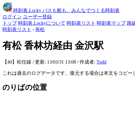
時刻表
.Locky
バスも船も、みんなでつくる時刻表
ログイン
ユーザー登録
トップ
時刻表.Lockyについて
時刻表リスト
時刻表マップ
路
時刻表リスト
›
有松
有松
香林坊経由 金沢駅
【40】松任線 / 更新: 13/03/31 13:08 / 作成者:
Todd
これは過去のログデータです。復元する場合は本文をコピー
のりばの位置