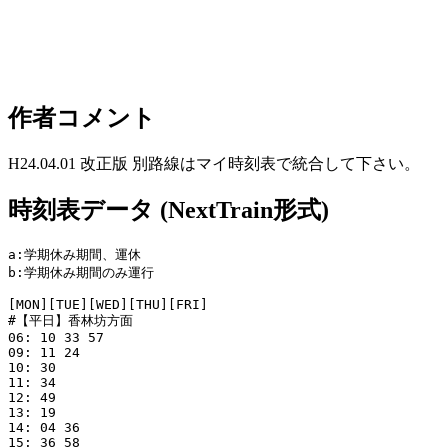
作者コメント
H24.04.01 改正版 別路線はマイ時刻表で統合して下さい。
時刻表データ (NextTrain形式)
a:学期休み期間、運休

b:学期休み期間のみ運行

[MON][TUE][WED][THU][FRI]

#【平日】香林坊方面

06: 10 33 57

09: 11 24

10: 30

11: 34

12: 49

13: 19

14: 04 36

15: 36 58
