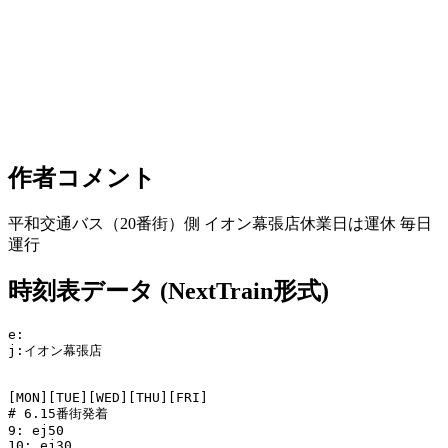
作者コメント
平和交通バス（20番街）側 イオン幕張店休業日は運休 毎日
運行
時刻表データ (NextTrain形式)
e:

j:イオン幕張店

[MON][TUE][WED][THU][FRI]

# 6.15番街発着

9: ej50

10: ej30
