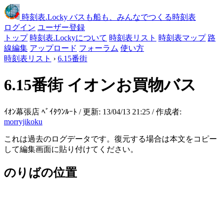
時刻表
.Locky
バスも船も、みんなでつくる時刻表
ログイン
ユーザー登録
トップ
時刻表.Lockyについて
時刻表リスト
時刻表マップ
路
線編集
アップロード
フォーラム
使い方
時刻表リスト
›
6.15番街
6.15番街
イオンお買物バス
ｲｵﾝ幕張店 ﾍﾞｲﾀｳﾝﾙｰﾄ / 更新: 13/04/13 21:25 / 作成者:
morryjikoku
これは過去のログデータです。復元する場合は本文をコピー
して編集画面に貼り付けてください。
のりばの位置