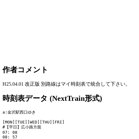
作者コメント
H25.04.01 改正版 別路線はマイ時刻表で統合して下さい。
時刻表データ (NextTrain形式)
a:金沢駅西口ゆき

[MON][TUE][WED][THU][FRI]

#【平日】広小路方面

07: 08

08: 57
