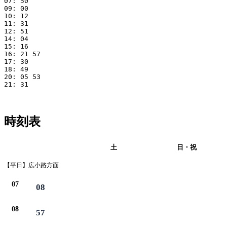
07: 50

09: 00

10: 12

11: 31

12: 51

14: 04

15: 16

16: 21 57

17: 30

18: 49

20: 05 53

21: 31

時刻表
平日
土
日・祝
【平日】広小路方面
07
08
08
57