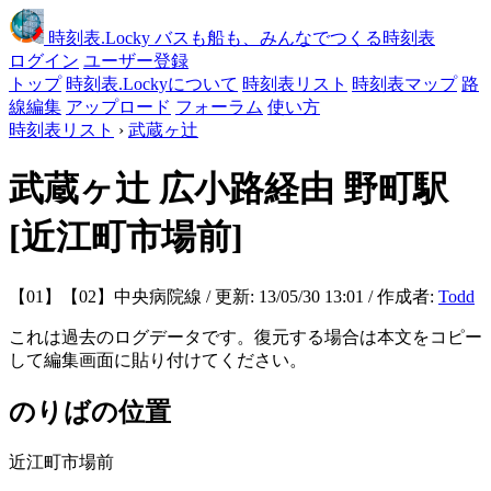
時刻表
.Locky
バスも船も、みんなでつくる時刻表
ログイン
ユーザー登録
トップ
時刻表.Lockyについて
時刻表リスト
時刻表マップ
路
線編集
アップロード
フォーラム
使い方
時刻表リスト
›
武蔵ヶ辻
武蔵ヶ辻
広小路経由 野町駅
[近江町市場前]
【01】【02】中央病院線 / 更新: 13/05/30 13:01 / 作成者:
Todd
これは過去のログデータです。復元する場合は本文をコピー
して編集画面に貼り付けてください。
のりばの位置
近江町市場前