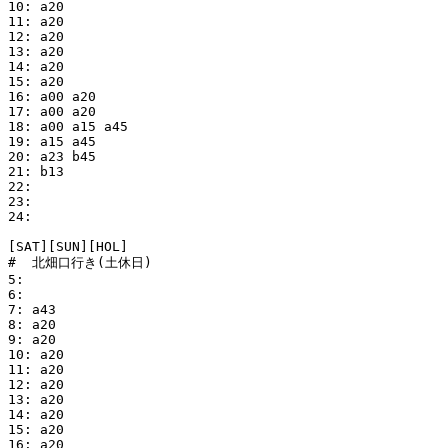
10: a20

11: a20

12: a20

13: a20

14: a20

15: a20

16: a00 a20

17: a00 a20

18: a00 a15 a45

19: a15 a45

20: a23 b45

21: b13

22: 

23: 

24: 

[SAT][SUN][HOL]

#  北畑口行き(土休日)

5: 

6: 

7: a43

8: a20

9: a20

10: a20

11: a20

12: a20

13: a20

14: a20

15: a20

16: a20
