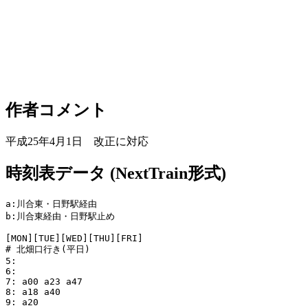
作者コメント
平成25年4月1日 改正に対応
時刻表データ (NextTrain形式)
a:川合東・日野駅経由

b:川合東経由・日野駅止め

[MON][TUE][WED][THU][FRI]

# 北畑口行き(平日)

5: 

6: 

7: a00 a23 a47

8: a18 a40

9: a20
