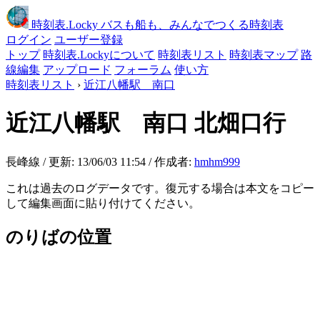
時刻表
.Locky
バスも船も、みんなでつくる時刻表
ログイン
ユーザー登録
トップ
時刻表.Lockyについて
時刻表リスト
時刻表マップ
路
線編集
アップロード
フォーラム
使い方
時刻表リスト
›
近江八幡駅 南口
近江八幡駅 南口
北畑口行
長峰線 / 更新: 13/06/03 11:54 / 作成者:
hmhm999
これは過去のログデータです。復元する場合は本文をコピー
して編集画面に貼り付けてください。
のりばの位置