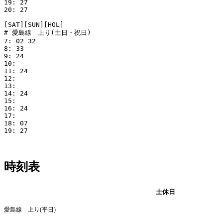
19: 27

20: 27

[SAT][SUN][HOL]

# 愛島線　上り(土日・祝日)

7: 02 32

8: 33

9: 24

10: 

11: 24

12: 

13: 

14: 24

15: 

16: 24

17: 

18: 07

19: 27

時刻表
平日
土休日
愛島線 上り(平日)