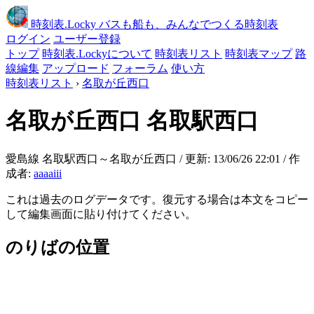
時刻表
.Locky
バスも船も、みんなでつくる時刻表
ログイン
ユーザー登録
トップ
時刻表.Lockyについて
時刻表リスト
時刻表マップ
路
線編集
アップロード
フォーラム
使い方
時刻表リスト
›
名取が丘西口
名取が丘西口
名取駅西口
愛島線 名取駅西口～名取が丘西口 / 更新: 13/06/26 22:01 / 作
成者:
aaaaiii
これは過去のログデータです。復元する場合は本文をコピー
して編集画面に貼り付けてください。
のりばの位置