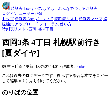
時刻表
.Locky
バスも船も、みんなでつくる時刻表
ログイン
ユーザー登録
トップ
時刻表.Lockyについて
時刻表リスト
時刻表マップ
路
線編集
アップロード
フォーラム
使い方
時刻表リスト
›
西岡3条 4丁目
西岡3条 4丁目
札幌駅前行き
[夏ダイヤ]
89 羊ヶ丘線 / 更新: 13/07/27 14:01 / 作成者:
osulusi
これは過去のログデータです。復元する場合は本文をコピー
して編集画面に貼り付けてください。
のりばの位置