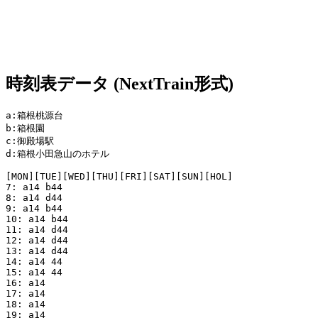
時刻表データ (NextTrain形式)
a:箱根桃源台

b:箱根園

c:御殿場駅

d:箱根小田急山のホテル

[MON][TUE][WED][THU][FRI][SAT][SUN][HOL]

7: a14 b44

8: a14 d44

9: a14 b44

10: a14 b44

11: a14 d44

12: a14 d44

13: a14 d44

14: a14 44

15: a14 44

16: a14

17: a14

18: a14

19: a14
