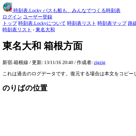
時刻表
.Locky
バスも船も、みんなでつくる時刻表
ログイン
ユーザー登録
トップ
時刻表.Lockyについて
時刻表リスト
時刻表マップ
路
時刻表リスト
›
東名大和
東名大和
箱根方面
新宿-箱根線 / 更新: 13/11/16 20:40 / 作成者:
zigzig
これは過去のログデータです。復元する場合は本文をコピー
のりばの位置