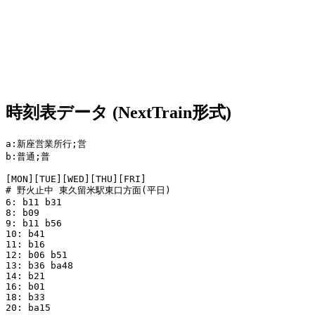
時刻表データ (NextTrain形式)
a:新座営業所行;営

b:普通;普

[MON][TUE][WED][THU][FRI]

# 野火止中 東久留米駅東口方面(平日)

6: b11 b31

8: b09

9: b11 b56

10: b41

11: b16

12: b06 b51

13: b36 ba48

14: b21

16: b01

18: b33

20: ba15
