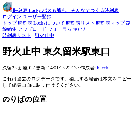
時刻表
.Locky
バスも船も、みんなでつくる時刻表
ログイン
ユーザー登録
トップ
時刻表.Lockyについて
時刻表リスト
時刻表マップ
路
線編集
アップロード
フォーラム
使い方
時刻表リスト
›
野火止中
野火止中
東久留米駅東口
久留23 新座01 / 更新: 14/01/13 22:13 / 作成者:
bucchi
これは過去のログデータです。復元する場合は本文をコピー
して編集画面に貼り付けてください。
のりばの位置