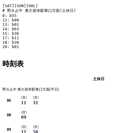
[SAT][SUN][HOL]

# 野火止中 東久留米駅東口方面(土休日)

8: b55

12: b08

13: b01

14: b03

15: b36

17: b11

18: b38

20: b01

時刻表
平日
土休日
野火止中 東久留米駅東口方面(平日)
[普]
[普]
06
11
31
[普]
08
09
[普]
[普]
09
11
56