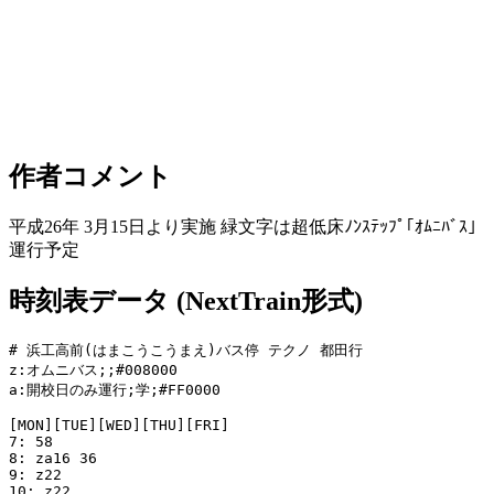
作者コメント
平成26年 3月15日より実施 緑文字は超低床ﾉﾝｽﾃｯﾌﾟ｢ｵﾑﾆﾊﾞｽ｣
運行予定
時刻表データ (NextTrain形式)
# 浜工高前(はまこうこうまえ)バス停 テクノ 都田行

z:オムニバス;;#008000

a:開校日のみ運行;学;#FF0000

[MON][TUE][WED][THU][FRI]

7: 58

8: za16 36

9: z22

10: z22
