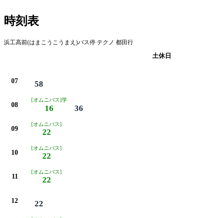
時刻表
浜工高前(はまこうこうまえ)バス停 テクノ 都田行
平日
土休日
07
58
[オムニバス]学
08
16
36
[オムニバス]
09
22
[オムニバス]
10
22
[オムニバス]
11
22
12
22