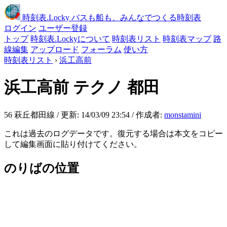
時刻表
.Locky
バスも船も、みんなでつくる時刻表
ログイン
ユーザー登録
トップ
時刻表.Lockyについて
時刻表リスト
時刻表マップ
路
線編集
アップロード
フォーラム
使い方
時刻表リスト
›
浜工高前
浜工高前
テクノ 都田
56 萩丘都田線 / 更新: 14/03/09 23:54 / 作成者:
monstamini
これは過去のログデータです。復元する場合は本文をコピー
して編集画面に貼り付けてください。
のりばの位置