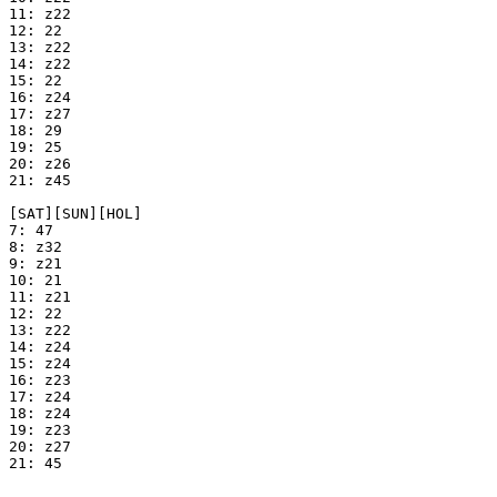
11: z22

12: 22

13: z22

14: z22

15: 22

16: z24

17: z27

18: 29

19: 25

20: z26

21: z45

[SAT][SUN][HOL]

7: 47

8: z32

9: z21

10: 21

11: z21

12: 22

13: z22

14: z24

15: z24

16: z23

17: z24

18: z24

19: z23

20: z27

21: 45
