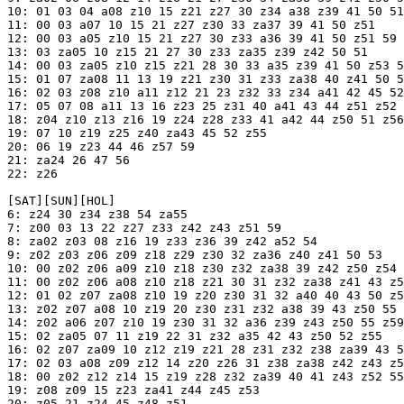
10: 01 03 04 a08 z10 15 z21 z27 30 z34 a38 z39 41 50 51

11: 00 03 a07 10 15 21 z27 z30 33 za37 39 41 50 z51

12: 00 03 a05 z10 15 21 z27 30 z33 a36 39 41 50 z51 59

13: 03 za05 10 z15 21 27 30 z33 za35 z39 z42 50 51

14: 00 03 za05 z10 z15 z21 28 30 33 a35 z39 41 50 z53 5
15: 01 07 za08 11 13 19 z21 z30 31 z33 za38 40 z41 50 5
16: 02 03 z08 z10 a11 z12 21 23 z32 33 z34 a41 42 45 52
17: 05 07 08 a11 13 16 z23 25 z31 40 a41 43 44 z51 z52

18: z04 z10 z13 z16 19 z24 z28 z33 41 a42 44 z50 51 z56

19: 07 10 z19 z25 z40 za43 45 52 z55

20: 06 19 z23 44 46 z57 59

21: za24 26 47 56

22: z26

[SAT][SUN][HOL]

6: z24 30 z34 z38 54 za55

7: z00 03 13 22 z27 z33 z42 z43 z51 59

8: za02 z03 08 z16 19 z33 z36 39 z42 a52 54

9: z02 z03 z06 z09 z18 z29 z30 32 za36 z40 z41 50 53

10: 00 z02 z06 a09 z10 z18 z30 z32 za38 39 z42 z50 z54

11: 00 z02 z06 a08 z10 z18 z21 30 31 z32 za38 z41 43 z5
12: 01 02 z07 za08 z10 19 z20 z30 31 32 a40 40 43 50 z5
13: z02 z07 a08 10 z19 20 z30 z31 z32 a38 39 43 z50 55 
14: z02 a06 z07 z10 19 z30 31 32 a36 z39 z43 z50 55 z59

15: 02 za05 07 11 z19 22 31 z32 a35 42 43 z50 52 z55

16: 02 z07 za09 10 z12 z19 z21 28 z31 z32 z38 za39 43 5
17: 02 03 a08 z09 z12 14 z20 z26 31 z38 za38 z42 z43 z5
18: 00 z02 z12 z14 15 z19 z28 z32 za39 40 41 z43 z52 55

19: z08 z09 15 z23 za41 z44 z45 z53

20: z05 21 z24 45 z48 z51
