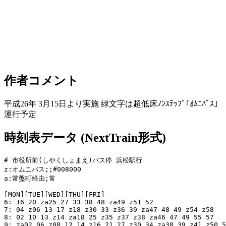
作者コメント
平成26年 3月15日より実施 緑文字は超低床ﾉﾝｽﾃｯﾌﾟ｢ｵﾑﾆﾊﾞｽ｣
運行予定
時刻表データ (NextTrain形式)
# 市役所前(しやくしょまえ)バス停 浜松駅行

z:オムニバス;;#008000

a:常盤町経由;常

[MON][TUE][WED][THU][FRI]

6: 16 20 za25 27 33 38 48 za49 z51 52

7: 04 z06 13 17 z18 z30 33 z36 39 za47 48 49 z54 z58

8: 02 10 13 z14 za18 25 z35 z37 z38 za46 47 49 55 57

9: za02 06 z08 12 14 z16 21 27 z30 34 za38 39 z41 z50 5