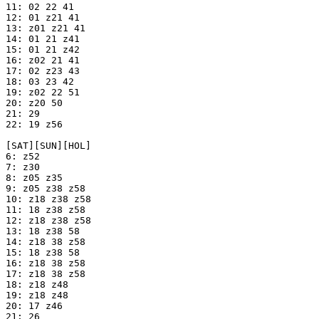
11: 02 22 41

12: 01 z21 41

13: z01 z21 41

14: 01 21 z41

15: 01 21 z42

16: z02 21 41

17: 02 z23 43

18: 03 23 42

19: z02 22 51

20: z20 50

21: 29

22: 19 z56

[SAT][SUN][HOL]

6: z52

7: z30

8: z05 z35

9: z05 z38 z58

10: z18 z38 z58

11: 18 z38 z58

12: z18 z38 z58

13: 18 z38 58

14: z18 38 z58

15: 18 z38 58

16: z18 38 z58

17: z18 38 z58

18: z18 z48

19: z18 z48

20: 17 z46

21: 26
