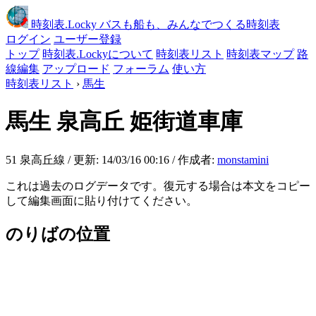
時刻表
.Locky
バスも船も、みんなでつくる時刻表
ログイン
ユーザー登録
トップ
時刻表.Lockyについて
時刻表リスト
時刻表マップ
路
線編集
アップロード
フォーラム
使い方
時刻表リスト
›
馬生
馬生
泉高丘 姫街道車庫
51 泉高丘線 / 更新: 14/03/16 00:16 / 作成者:
monstamini
これは過去のログデータです。復元する場合は本文をコピー
して編集画面に貼り付けてください。
のりばの位置