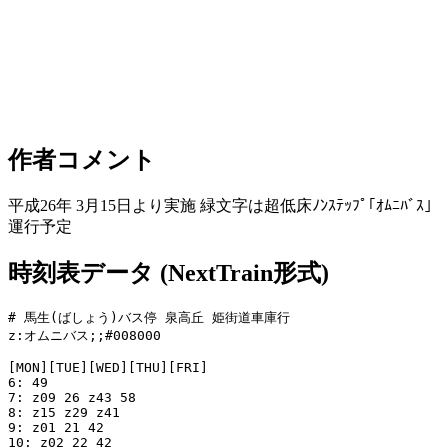
作者コメント
平成26年 3月15日より実施 緑文字は超低床ﾉﾝｽﾃｯﾌﾟ｢ｵﾑﾆﾊﾞｽ｣
運行予定
時刻表データ (NextTrain形式)
# 馬生(ばしょう)バス停 泉高丘 姫街道車庫行

z:オムニバス;;#008000

[MON][TUE][WED][THU][FRI]

6: 49

7: z09 26 z43 58

8: z15 z29 z41

9: z01 21 42

10: z02 22 42
