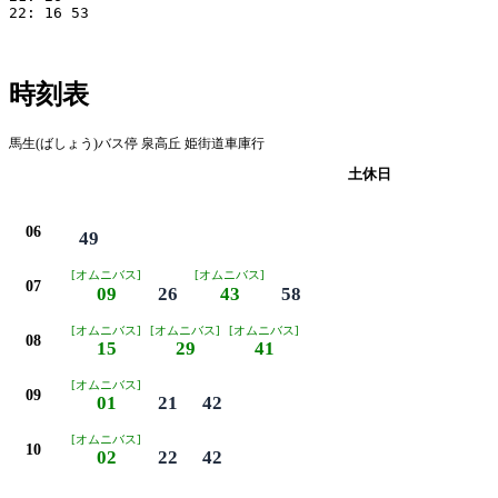
22: 16 53

時刻表
馬生(ばしょう)バス停 泉高丘 姫街道車庫行
平日
土休日
06
49
[オムニバス]
[オムニバス]
07
09
26
43
58
[オムニバス]
[オムニバス]
[オムニバス]
08
15
29
41
[オムニバス]
09
01
21
42
[オムニバス]
10
02
22
42