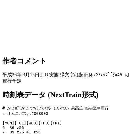
作者コメント
平成26年 3月15日より実施 緑文字は超低床ﾉﾝｽﾃｯﾌﾟ｢ｵﾑﾆﾊﾞｽ｣
運行予定
時刻表データ (NextTrain形式)
# かじ町(かじまち)バス停 せいれい 泉高丘 姫街道車庫行

z:オムニバス;;#008000

[MON][TUE][WED][THU][FRI]

6: 36 z56

7: 09 z26 41 z56
