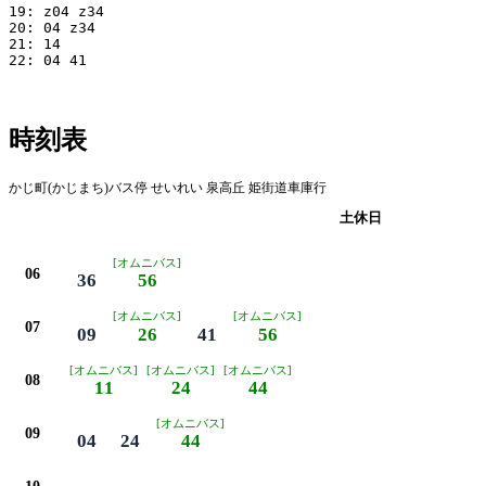
19: z04 z34

20: 04 z34

21: 14

22: 04 41

時刻表
かじ町(かじまち)バス停 せいれい 泉高丘 姫街道車庫行
平日
土休日
[オムニバス]
06
36
56
[オムニバス]
[オムニバス]
07
09
26
41
56
[オムニバス]
[オムニバス]
[オムニバス]
08
11
24
44
[オムニバス]
09
04
24
44