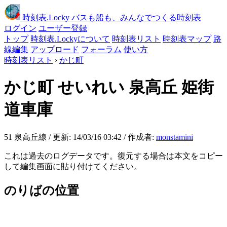
時刻表
.Locky
バスも船も、みんなでつくる時刻表
ログイン
ユーザー登録
トップ
時刻表.Lockyについて
時刻表リスト
時刻表マップ
路
線編集
アップロード
フォーラム
使い方
時刻表リスト
›
かじ町
かじ町
せいれい 泉高丘 姫街
道車庫
51 泉高丘線 / 更新: 14/03/16 03:42 / 作成者:
monstamini
これは過去のログデータです。復元する場合は本文をコピー
して編集画面に貼り付けてください。
のりばの位置