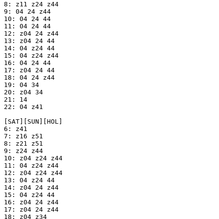
8: z11 z24 z44

9: 04 24 z44

10: 04 24 44

11: 04 24 44

12: z04 24 z44

13: z04 24 44

14: 04 z24 44

15: 04 z24 z44

16: 04 24 44

17: z04 24 44

18: 04 24 z44

19: 04 34

20: z04 34

21: 14

22: 04 z41

[SAT][SUN][HOL]

6: z41

7: z16 z51

8: z21 z51

9: z24 z44

10: z04 z24 z44

11: 04 z24 z44

12: z04 z24 z44

13: 04 z24 44

14: z04 24 z44

15: 04 z24 44

16: z04 24 z44

17: z04 24 z44

18: z04 z34
