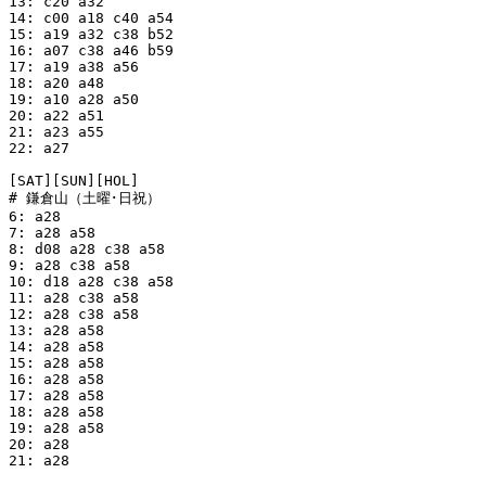
13: c20 a32

14: c00 a18 c40 a54

15: a19 a32 c38 b52

16: a07 c38 a46 b59

17: a19 a38 a56

18: a20 a48

19: a10 a28 a50

20: a22 a51

21: a23 a55

22: a27

[SAT][SUN][HOL]

# 鎌倉山（土曜･日祝）

6: a28

7: a28 a58

8: d08 a28 c38 a58

9: a28 c38 a58

10: d18 a28 c38 a58

11: a28 c38 a58

12: a28 c38 a58

13: a28 a58

14: a28 a58

15: a28 a58

16: a28 a58

17: a28 a58

18: a28 a58

19: a28 a58

20: a28

21: a28
