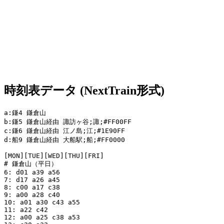
時刻表データ (NextTrain形式)
a:鎌4 鎌倉山

b:鎌5 鎌倉山経由 諏訪ヶ谷;諏;#FF00FF

c:鎌6 鎌倉山経由 江ノ島;江;#1E90FF

d:船9 鎌倉山経由 大船駅;船;#FF0000

[MON][TUE][WED][THU][FRI]

# 鎌倉山（平日）

6: d01 a39 a56

7: d17 a26 a45

8: c00 a17 c38

9: a00 a28 c40

10: a01 a30 c43 a55

11: a22 c42

12: a00 a25 c38 a53
