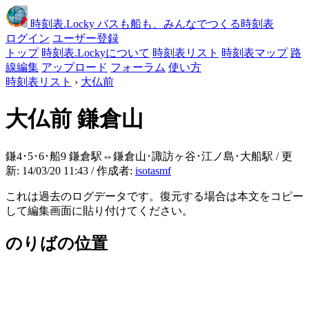
時刻表
.Locky
バスも船も、みんなでつくる時刻表
ログイン
ユーザー登録
トップ
時刻表.Lockyについて
時刻表リスト
時刻表マップ
路
線編集
アップロード
フォーラム
使い方
時刻表リスト
›
大仏前
大仏前
鎌倉山
鎌4･5･6･船9 鎌倉駅⇔鎌倉山･諏訪ヶ谷･江ノ島･大船駅 / 更
新: 14/03/20 11:43 / 作成者:
isotasmf
これは過去のログデータです。復元する場合は本文をコピー
して編集画面に貼り付けてください。
のりばの位置