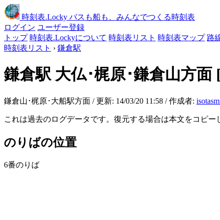
時刻表
.Locky
バスも船も、みんなでつくる時刻表
ログイン
ユーザー登録
トップ
時刻表.Lockyについて
時刻表リスト
時刻表マップ
路
時刻表リスト
›
鎌倉駅
鎌倉駅
大仏･梶原･鎌倉山方面
鎌倉山･梶原･大船駅方面 / 更新: 14/03/20 11:58 / 作成者:
isotasm
これは過去のログデータです。復元する場合は本文をコピー
のりばの位置
6番のりば