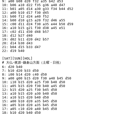
9: a00 b08 d20 f32 a35 b42 d53

10: b06 a10 d22 f35 g36 a40 d47

11: b01 a05 d14 a30 g33 f34 b44 d52

12: a00 b10 d17 f30 d45

13: b00 f12 d24 a40 f52

14: b00 d10 g15 a20 f32 d46 a55

15: c00 d11 d24 f30 a35 e44 b50 d59

16: a10 b15 g21 f30 d38 a45 e51

17: c02 d11 d30 d48 b57

18: d12 b27 d40

19: d02 b11 d20 d42 b57

20: d14 b30 d43

21: b04 d15 b33 d47

22: d19 b40

[SAT][SUN][HOL]

# 大仏･梶原･鎌倉山方面（土曜・日祝）

6: d20 b40

7: b10 d20 b33 d50

8: i00 b14 d20 c40 d50

9: a00 g00 b15 d20 f30 a40 b45 d50

10: i10 b15 d20 a25 f30 b40 d50

11: a05 b15 d20 f30 b40 a45 d50

12: b15 d20 a25 f30 b45 d50

13: a10 b15 d20 a30 b40 d50

14: a10 b15 d20 b40 d50

15: a00 b10 d20 a35 b45 d50

16: a05 b10 d20 a35 b45 d50

17: a05 c10 d20 a40 b45 d50

18: b10 d20 b40 d50
