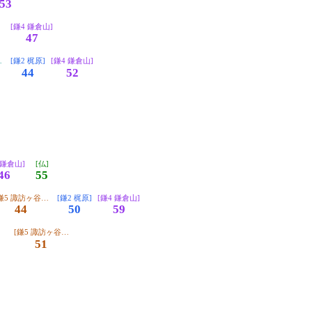
53
]
[鎌4 鎌倉山]
47
 江ノ島]
[鎌2 梶原]
[鎌4 鎌倉山]
44
52
]
]
 鎌倉山]
[仏]
46
55
鎌5 諏訪ヶ谷循環]
[鎌2 梶原]
[鎌4 鎌倉山]
44
50
59
]
[鎌5 諏訪ヶ谷循環]
51