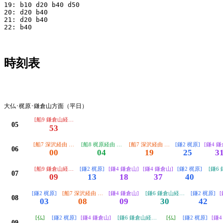
19: b10 d20 b40 d50

20: d20 b40

21: d20 b40

22: b40

時刻表
平日
大仏･梶原･鎌倉山方面（平日）
[船9 鎌倉山経由 大船駅]
05
53
[船7 深沢経由 大船駅]
[船8 梶原経由 大船駅]
[船7 深沢経由 大船駅]
[鎌2 梶原]
[鎌4 
06
00
04
19
25
3
[船9 鎌倉山経由 大船駅]
[鎌2 梶原]
[鎌4 鎌倉山]
[鎌4 鎌倉山]
[鎌2 梶原]
[鎌6
07
09
13
18
37
40
[鎌2 梶原]
[船7 深沢経由 大船駅]
[鎌4 鎌倉山]
[鎌6 鎌倉山経由 江ノ島]
[鎌2 梶原]
08
03
08
09
30
42
[仏]
[鎌2 梶原]
[鎌4 鎌倉山]
[鎌6 鎌倉山経由 江ノ島]
[仏]
[鎌2 梶原]
[鎌4
09