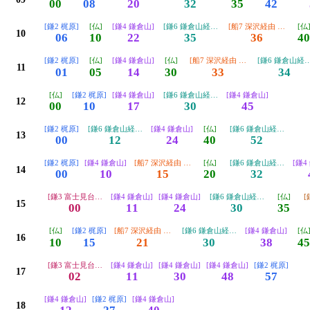
00
08
20
32
35
42
[鎌2 梶原]
[仏]
[鎌4 鎌倉山]
[鎌6 鎌倉山経由 江ノ島]
[船7 深沢経由 大船駅]
[仏
10
06
10
22
35
36
40
[鎌2 梶原]
[仏]
[鎌4 鎌倉山]
[仏]
[船7 深沢経由 大船駅]
[鎌6 鎌倉山経由
11
01
05
14
30
33
34
[仏]
[鎌2 梶原]
[鎌4 鎌倉山]
[鎌6 鎌倉山経由 江ノ島]
[鎌4 鎌倉山]
12
00
10
17
30
45
[鎌2 梶原]
[鎌6 鎌倉山経由 江ノ島]
[鎌4 鎌倉山]
[仏]
[鎌6 鎌倉山経由 江ノ島
13
00
12
24
40
52
[鎌2 梶原]
[鎌4 鎌倉山]
[船7 深沢経由 大船駅]
[仏]
[鎌6 鎌倉山経由 江ノ島
[鎌4
14
00
10
15
20
32
[鎌3 富士見台循環]
[鎌4 鎌倉山]
[鎌4 鎌倉山]
[鎌6 鎌倉山経由 江ノ島]
[仏]
[
15
00
11
24
30
35
[仏]
[鎌2 梶原]
[船7 深沢経由 大船駅]
[鎌6 鎌倉山経由 江ノ島]
[鎌4 鎌倉山]
[仏
16
10
15
21
30
38
45
[鎌3 富士見台循環]
[鎌4 鎌倉山]
[鎌4 鎌倉山]
[鎌4 鎌倉山]
[鎌2 梶原]
17
02
11
30
48
57
[鎌4 鎌倉山]
[鎌2 梶原]
[鎌4 鎌倉山]
18