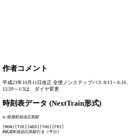
作者コメント
平成23年10月11日改正 全便ノンステップバス 8/13～8-16、
12/29～1/3は、ダイヤ変更
時刻表データ (NextTrain形式)
a:紙屋町経由広島駅

[MON][TUE][WED][THU][FRI]

#紙屋町経由広島駅行き（平日)
