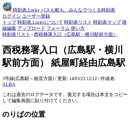
時刻表
.Locky
バスも船も、みんなでつくる時刻表
ログイン
ユーザー登録
トップ
時刻表.Lockyについて
時刻表リスト
時刻表マップ
路
線編集
アップロード
フォーラム
使い方
時刻表リスト
›
西税務署入口（広島駅・横川駅前方面）
西税務署入口（広島駅・横川
駅前方面）
紙屋町経由広島駅
3号線(広島駅～観音方面) / 更新: 14/03/23 12:12 / 作成者:
ALBA
これは過去のログデータです。復元する場合は本文をコピー
して編集画面に貼り付けてください。
のりばの位置