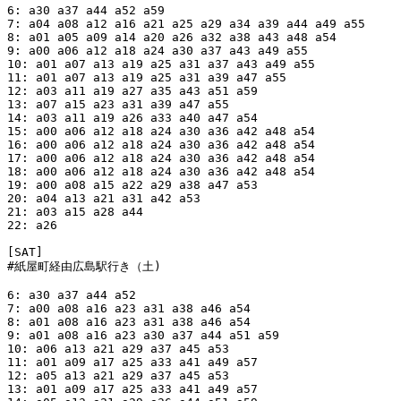
6: a30 a37 a44 a52 a59

7: a04 a08 a12 a16 a21 a25 a29 a34 a39 a44 a49 a55

8: a01 a05 a09 a14 a20 a26 a32 a38 a43 a48 a54

9: a00 a06 a12 a18 a24 a30 a37 a43 a49 a55

10: a01 a07 a13 a19 a25 a31 a37 a43 a49 a55

11: a01 a07 a13 a19 a25 a31 a39 a47 a55

12: a03 a11 a19 a27 a35 a43 a51 a59

13: a07 a15 a23 a31 a39 a47 a55

14: a03 a11 a19 a26 a33 a40 a47 a54

15: a00 a06 a12 a18 a24 a30 a36 a42 a48 a54

16: a00 a06 a12 a18 a24 a30 a36 a42 a48 a54

17: a00 a06 a12 a18 a24 a30 a36 a42 a48 a54

18: a00 a06 a12 a18 a24 a30 a36 a42 a48 a54

19: a00 a08 a15 a22 a29 a38 a47 a53

20: a04 a13 a21 a31 a42 a53

21: a03 a15 a28 a44

22: a26

[SAT]

#紙屋町経由広島駅行き（土)

6: a30 a37 a44 a52

7: a00 a08 a16 a23 a31 a38 a46 a54

8: a01 a08 a16 a23 a31 a38 a46 a54

9: a01 a08 a16 a23 a30 a37 a44 a51 a59

10: a06 a13 a21 a29 a37 a45 a53

11: a01 a09 a17 a25 a33 a41 a49 a57

12: a05 a13 a21 a29 a37 a45 a53

13: a01 a09 a17 a25 a33 a41 a49 a57
