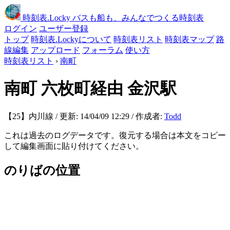
時刻表
.Locky
バスも船も、みんなでつくる時刻表
ログイン
ユーザー登録
トップ
時刻表.Lockyについて
時刻表リスト
時刻表マップ
路
線編集
アップロード
フォーラム
使い方
時刻表リスト
›
南町
南町
六枚町経由 金沢駅
【25】内川線 / 更新: 14/04/09 12:29 / 作成者:
Todd
これは過去のログデータです。復元する場合は本文をコピー
して編集画面に貼り付けてください。
のりばの位置