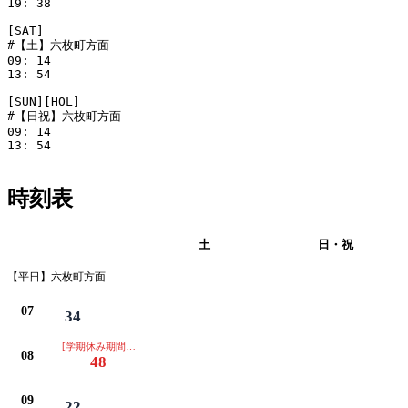
19: 38

[SAT]

#【土】六枚町方面

09: 14

13: 54

[SUN][HOL]

#【日祝】六枚町方面

09: 14

13: 54

時刻表
平日
土
日・祝
【平日】六枚町方面
07
34
[学期休み期間、運休]
08
48
09
22