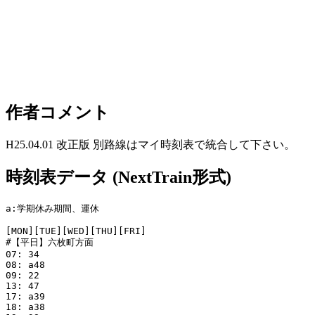
作者コメント
H25.04.01 改正版 別路線はマイ時刻表で統合して下さい。
時刻表データ (NextTrain形式)
a:学期休み期間、運休

[MON][TUE][WED][THU][FRI]

#【平日】六枚町方面

07: 34

08: a48

09: 22

13: 47

17: a39

18: a38
