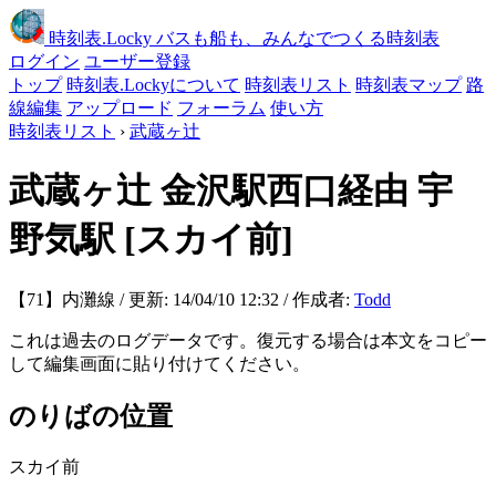
時刻表
.Locky
バスも船も、みんなでつくる時刻表
ログイン
ユーザー登録
トップ
時刻表.Lockyについて
時刻表リスト
時刻表マップ
路
線編集
アップロード
フォーラム
使い方
時刻表リスト
›
武蔵ヶ辻
武蔵ヶ辻
金沢駅西口経由 宇
野気駅
[スカイ前]
【71】内灘線 / 更新: 14/04/10 12:32 / 作成者:
Todd
これは過去のログデータです。復元する場合は本文をコピー
して編集画面に貼り付けてください。
のりばの位置
スカイ前